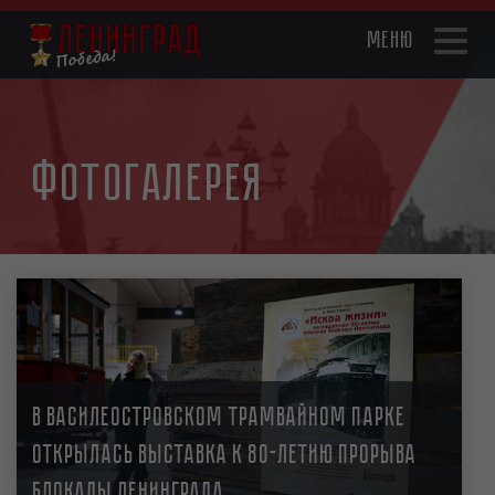
Перейти
к
Toggl
основному
naviga
содержанию
Фотогалерея
В Василеостровском трамвайном парке
открылась выставка к 80-летию прорыва
блокады Ленинграда