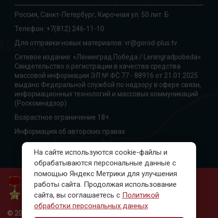
Россия, Санкт-Петербург, Кирочная ул. 50 лит. Б
Телефон:
+7(812) 246-11-10
Для отправки новых материалов:
vr@gorod-plus.tv
Сетевое издание: «Ленинград.Победа / Leningradpobeda»
Свидетельство о регистрации в качества средства
массовой информации ЭЛ № ФС 77 - 88916 от 21.01.2025
выдано Федеральной службой по надзору в сфере связи,
информационных технологий и массовых коммуникаций
(Роскомнадзор)
Возрастное ограничение 18+.
Информация об авторских правах
На сайте используются cookie-файлы и
обрабатываются персональные данные с
помощью Яндекс Метрики для улучшения
работы сайта. Продолжая использование
сайта, вы соглашаетесь с
Политикой
обработки персональных данных
© 2010-2023, Ленинград. Победа