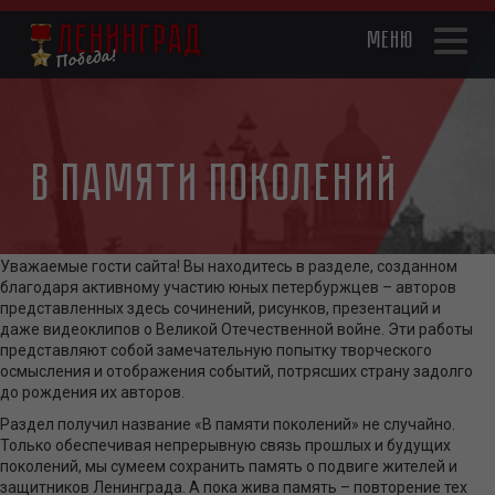
Перейти
к
Toggl
основному
naviga
содержанию
В памяти поколений
Уважаемые гости сайта! Вы находитесь в разделе, созданном
благодаря активному участию юных петербуржцев – авторов
представленных здесь сочинений, рисунков, презентаций и
даже видеоклипов о Великой Отечественной войне. Эти работы
представляют собой замечательную попытку творческого
осмысления и отображения событий, потрясших страну задолго
до рождения их авторов.
Раздел получил название «В памяти поколений» не случайно.
Только обеспечивая непрерывную связь прошлых и будущих
поколений, мы сумеем сохранить память о подвиге жителей и
защитников Ленинграда. А пока жива память – повторение тех