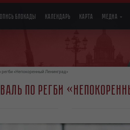
топись блокады
Календарь
Карта
Медиа
о регби «Непокоренный Ленинград»
валь по регби «Непокорен