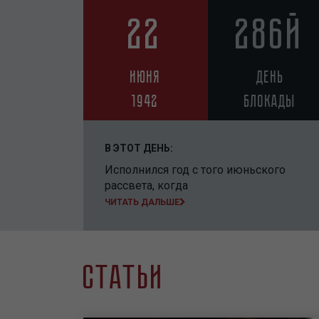
22
286
й
июня
день
1942
блокады
В ЭТОТ ДЕНЬ:
Исполнился год с того июньского
рассвета, когда
ЧИТАТЬ ДАЛЬШЕ
Статьи