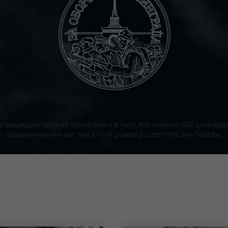
о защищал город на передовой и в тылу, кто перенес 900 дней вр
осады и конечно же, тем, кто не дожил до светлого дня Победы.