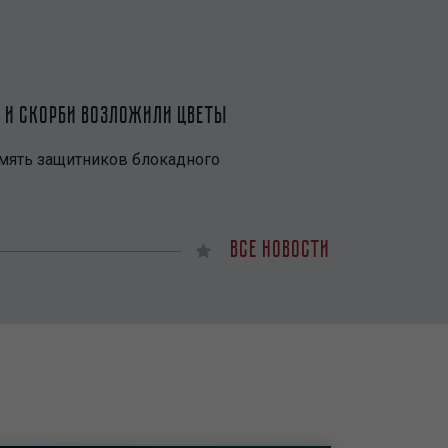
 и скорби возложили цветы
Петербург вме
амять защитников блокадного
85 лет назад н
Все новости