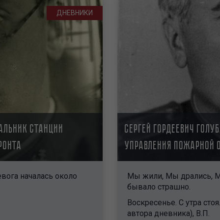
ДНЕВНИКИ
альник станции
Сергей Гордеевич Голу
ронта
Управления пожарной 
евога началась около
Мы жили, Мы дрались, М
бывало страшно.
Воскресенье. С утра стоя
автора дневника), В.П.