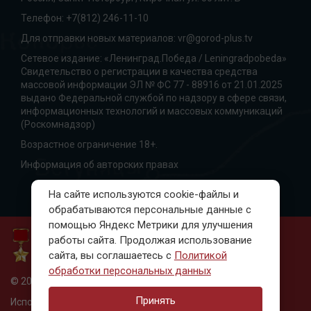
Телефон:
+7(812) 246-11-10
Для отправки новых материалов:
vr@gorod-plus.tv
Сетевое издание: «Ленинград.Победа / Leningradpobeda»
Свидетельство о регистрации в качества средства
массовой информации ЭЛ № ФС 77 - 88916 от 21.01.2025
выдано Федеральной службой по надзору в сфере связи,
информационных технологий и массовых коммуникаций
(Роскомнадзор)
Возрастное ограничение 18+.
Информация об авторских правах
На сайте используются cookie-файлы и
обрабатываются персональные данные с
помощью Яндекс Метрики для улучшения
работы сайта. Продолжая использование
сайта, вы соглашаетесь с
Политикой
обработки персональных данных
© 2010-2023, Ленинград. Победа
Принять
Использование материалов только с письменного