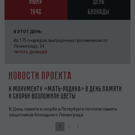
июня
день
1942
блокады
В ЭТОТ ДЕНЬ:
Из 175 снарядов, выпущенных противником по
Ленинграду, 34
ЧИТАТЬ ДАЛЬШЕ
Новости проекта
К монументу «Мать-Родина» в День памяти
Пет
и скорби возложили цветы
све
В День памяти и скорби в Петербурге почтили память
85 л
защитников блокадного Ленинграда.
1
2
3