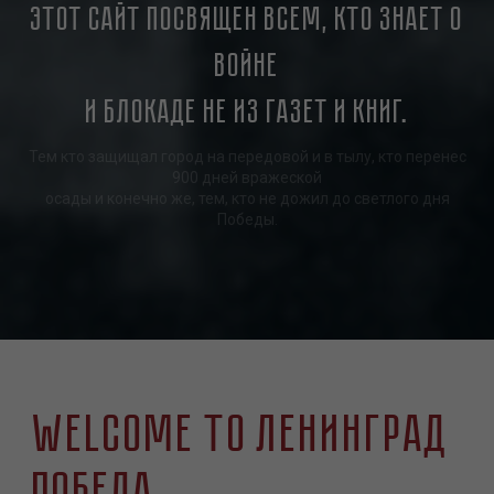
Этот сайт посвящен всем, кто знает о
войне
и блокаде не из газет и книг.
Тем кто защищал город на передовой и в тылу, кто перенес
900 дней вражеской
осады и конечно же, тем, кто не дожил до светлого дня
Победы.
Welcome to Ленинград
Победа