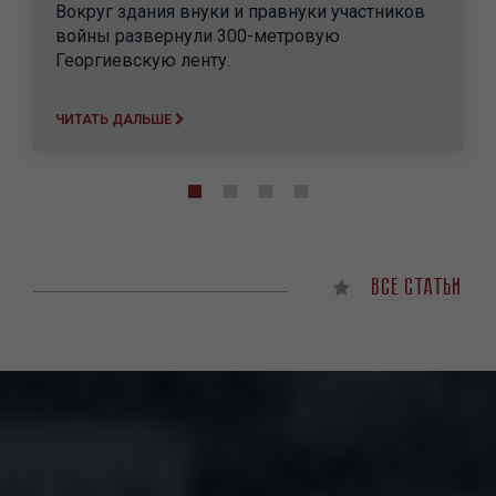
Вокруг здания внуки и правнуки участников
войны развернули 300-метровую
Георгиевскую ленту.
ЧИТАТЬ ДАЛЬШЕ
Нумерация
страниц
Текущая
1
Page
2
Page
3
Page
4
страница
Все статьи