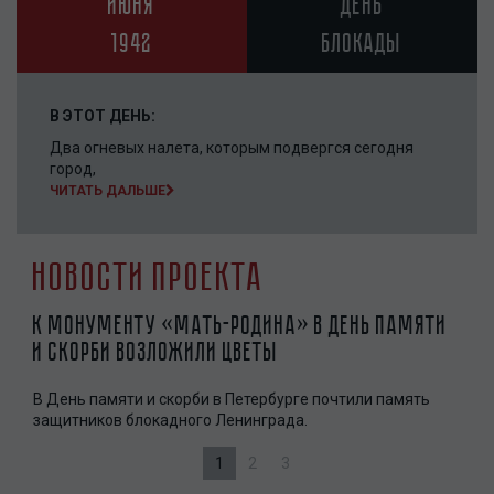
июня
день
1942
блокады
В ЭТОТ ДЕНЬ:
Два огневых налета, которым подвергся сегодня
город,
ЧИТАТЬ ДАЛЬШЕ
Новости проекта
К монументу «Мать-Родина» в День памяти
Пет
и скорби возложили цветы
све
В День памяти и скорби в Петербурге почтили память
85 л
защитников блокадного Ленинграда.
1
2
3