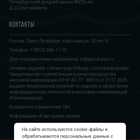
Петербургской средней школы №235 им.
Д.Д.Шостаковича
Контакты
Россия, Санкт-Петербург, Кирочная ул. 50 лит. Б
Телефон:
+7(812) 246-11-10
Для отправки новых материалов:
vr@gorod-plus.tv
Сетевое издание: «Ленинград.Победа / Leningradpobeda»
Свидетельство о регистрации в качества средства
массовой информации ЭЛ № ФС 77 - 88916 от 21.01.2025
выдано Федеральной службой по надзору в сфере связи,
информационных технологий и массовых коммуникаций
(Роскомнадзор)
Возрастное ограничение 18+.
Информация об авторских правах
На сайте используются cookie-файлы и
обрабатываются персональные данные с