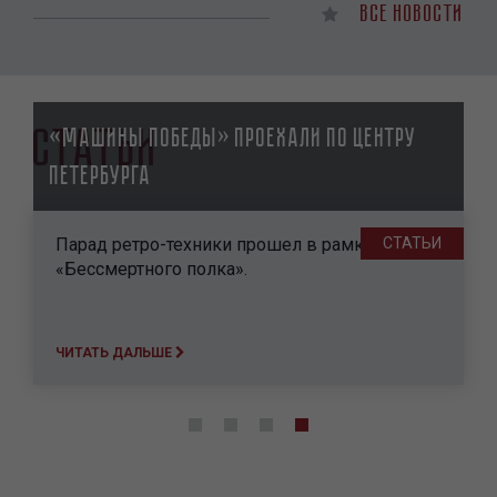
Все новости
Статьи
«Машины Победы» проехали по центру
Петербурга
Парад ретро-техники прошел в рамках
СТАТЬИ
«Бессмертного полка».
ЧИТАТЬ ДАЛЬШЕ
Нумерация
страниц
Page
1
Page
2
Page
3
Текущая
4
страница