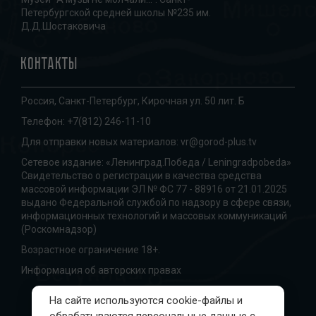
Петербургской средней школы №235 им.
Д.Д.Шостаковича
Контакты
Россия, Санкт-Петербург, Кирочная ул. 50 лит. Б
Телефон:
+7(812) 246-11-10
Для отправки новых материалов:
vr@gorod-plus.tv
Сетевое издание: «Ленинград.Победа / Leningradpobeda»
Свидетельство о регистрации в качества средства
массовой информации ЭЛ № ФС 77 - 88916 от 21.01.2025
выдано Федеральной службой по надзору в сфере связи,
информационных технологий и массовых коммуникаций
(Роскомнадзор)
Возрастное ограничение 18+.
Информация об авторских правах
На сайте используются cookie-файлы и