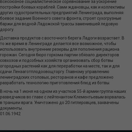
Всесоюзное социалистическое соревнование за ускорение
постройки боевых кораблей. Сами ждановцы, как и коллективы
других судостроительных предприятий Ленинграда, выполняя
боевое задание Военного совета фронта, строят сухогрузные
баржи для водной Ладожской трассы заменившей ледовую
дорогу.
Доставка продуктов с восточного берега Ладоги возрастает. В
то же время в Ленинграде делается все возможное, чтобы
использовать внутренние резервы для пополнения рациона
горожан. Сегодня бюро горкома партии обязало директоров
совхозов и подсобных хозяйств организовать сбор ботвы
огородных растений как для переработки на месте, так и для
сдачи Лензаготплодоовощторгу. Главному управлению
ленинградских столовых, ресторанов и кафе предложено
разработать технологию приготовления блюд из ботвы.
В ночь на 1 июня на одном из участков 55-й армии группа наших
разведчиков во главе с лейтенантом Клементьевым ворвалась
в траншеи врага. Уничтожено до 20 гитлеровцев, захвачены
документы.
01.06.1942