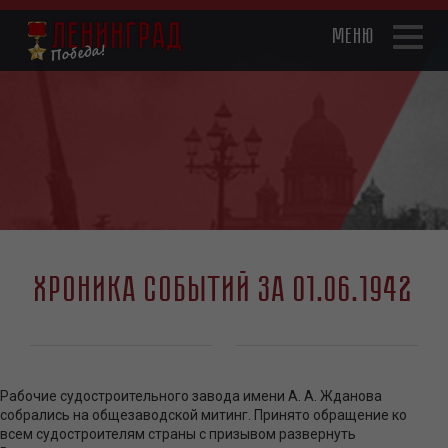
Перейти
к
Toggl
основному
naviga
содержанию
Хроника событий за 01.06.1942
Рабочие судостроительного завода имени А. А. Жданова
собрались на общезаводской митинг. Принято обращение ко
всем судостроителям страны с призывом развернуть