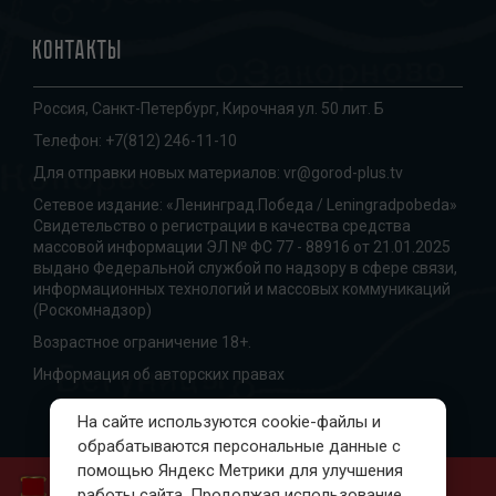
Контакты
Россия, Санкт-Петербург, Кирочная ул. 50 лит. Б
Телефон:
+7(812) 246-11-10
Для отправки новых материалов:
vr@gorod-plus.tv
Сетевое издание: «Ленинград.Победа / Leningradpobeda»
Свидетельство о регистрации в качества средства
массовой информации ЭЛ № ФС 77 - 88916 от 21.01.2025
выдано Федеральной службой по надзору в сфере связи,
информационных технологий и массовых коммуникаций
(Роскомнадзор)
Возрастное ограничение 18+.
Информация об авторских правах
На сайте используются cookie-файлы и
обрабатываются персональные данные с
помощью Яндекс Метрики для улучшения
работы сайта. Продолжая использование