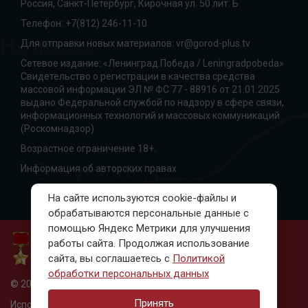
Россия, Санкт-Петербург, Кирочная ул. 50 лит. Б
Телефон:
+7(812) 246-11-10
Для отправки новых материалов:
vr@gorod-plus.tv
Сетевое издание: «Ленинград.Победа / Leningradpobeda»
Свидетельство о регистрации в качества средства
массовой информации ЭЛ № ФС 77 - 88916 от 21.01.2025
выдано Федеральной службой по надзору в сфере связи,
информационных технологий и массовых коммуникаций
(Роскомнадзор)
Возрастное ограничение 18+.
Информация об авторских правах
На сайте используются cookie-файлы и
обрабатываются персональные данные с
помощью Яндекс Метрики для улучшения
работы сайта. Продолжая использование
сайта, вы соглашаетесь с
Политикой
обработки персональных данных
© 2010-2023, Ленинград. Победа
Принять
Использование материалов только с письменного