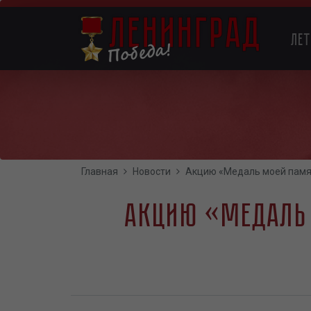
Перейти
к
Main
основному
Ле
содержанию
navigation
Главная
Новости
Акцию «Медаль моей памят
Акцию «Медаль 