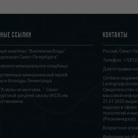
зные ссылки
Контакты
ый комплекс "Вселенная Воды"
Россия, Санкт-Пе
одоканал Санкт-Петербурга"
Телефон:
+7(812)
ревское мемориальное кладбище
Для отправки но
арственные мемориальный музей
Сетевое издание
ы и блокады Ленинграда
Leningradpobeda
"А музы не молчали...". Санкт-
Свидетельство о
ургской средней школы №235 им.
массовой информ
остаковича
21.01.2025 выда
надзору в сфере
технологий и ма
(Роскомнадзор)
Возрастное огра
Информация об а