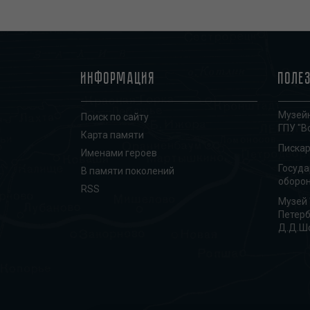
Информация
Поле
Музейн
Поиск по сайту
ГПУ "В
Карта памяти
Писка
Именами героев
Госуд
В памяти поколений
оборон
RSS
Музей 
Петерб
Д.Д.Ш