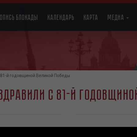
топись блокады
Календарь
Карта
Медиа
 81-й годовщиной Великой Победы
здравили с 81-й годовщино