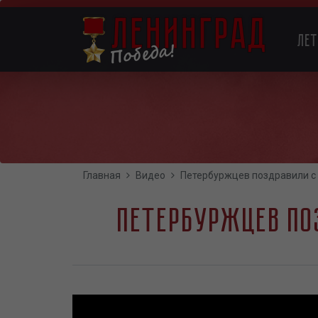
Перейти
к
Main
основному
Ле
содержанию
navigation
Главная
Видео
Петербуржцев поздравили с
Петербуржцев по