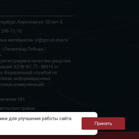
тербург, Кирочная ул. 50 лит. Б
 246-11-10
вых материалов:
vr@gorod-plus.tv
: «Ленинград.Победа /
»
 регистрации в качества средства
ации ЭЛ № ФС 77 - 88916 от
но Федеральной службой по
 связи, информационных
ссовых коммуникаций
ничение 18+.
вторских правах
ки для улучшения работы сайта.
Принять