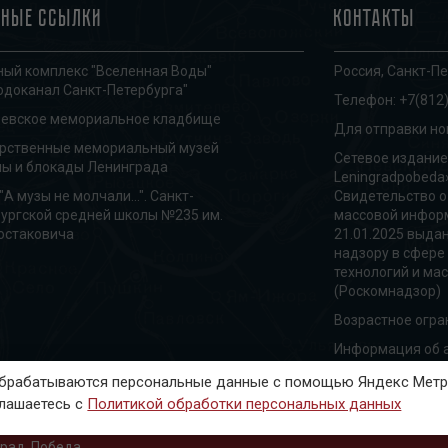
зные ссылки
Контакты
ый комплекс "Вселенная Воды"
Россия, Санкт-Пе
одоканал Санкт-Петербурга"
Телефон:
+7(812)
ревское мемориальное кладбище
Для отправки но
арственные мемориальный музей
Сетевое издание
ы и блокады Ленинграда
Leningradpobeda
"А музы не молчали...". Санкт-
Свидетельство о
ургской средней школы №235 им.
массовой информ
остаковича
21.01.2025 выда
надзору в сфере
технологий и ма
(Роскомнадзор)
Возрастное огра
Информация об а
 обрабатываются персональные данные с помощью Яндекс Метри
глашаетесь с
Политикой обработки персональных данных
град. Победа