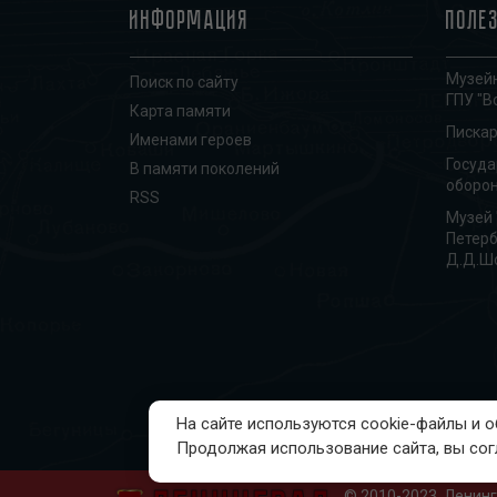
Информация
Поле
Музейн
Поиск по сайту
ГПУ "В
Карта памяти
Писка
Именами героев
Госуд
В памяти поколений
оборон
RSS
Музей 
Петерб
Д.Д.Ш
На сайте используются cookie-файлы и
Продолжая использование сайта, вы со
© 2010-2023, Ленин