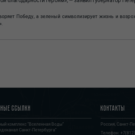
ой благодарности героям», — заявил губернатор Пете
воряет Победу, а зеленый символизирует жизнь и возро
».
зные ссылки
Контакты
ый комплекс "Вселенная Воды"
Россия, Санкт-Пе
одоканал Санкт-Петербурга"
Телефон:
+7(812)