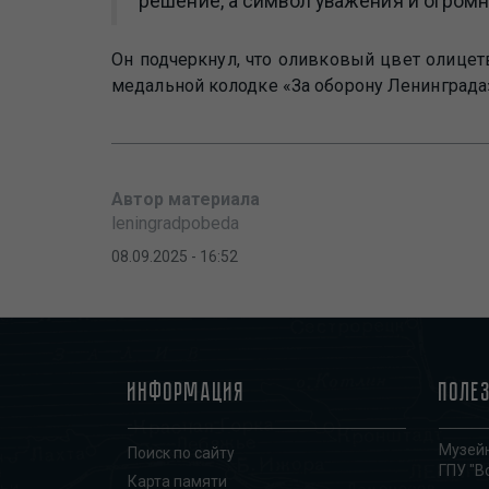
решение, а символ уважения и огромн
Он подчеркнул, что оливковый цвет олицет
медальной колодке «За оборону Ленинграда
Автор материала
leningradpobeda
08.09.2025 - 16:52
Информация
Поле
Музейн
Поиск по сайту
ГПУ "В
Карта памяти