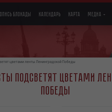
топись блокады
Календарь
Карта
Медиа
ветят цветами ленты Ленинградской Победы
сты подсветят цветами ле
Победы