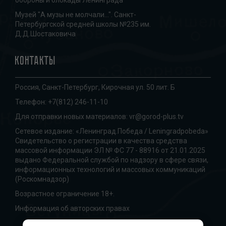
Музей "А музы не молчали...". Санкт-
Петербургской средней школы №235 им.
Д.Д.Шостаковича
Контакты
Россия, Санкт-Петербург, Кирочная ул. 50 лит. Б
Телефон:
+7(812) 246-11-10
Для отправки новых материалов:
vr@gorod-plus.tv
Сетевое издание: «Ленинград.Победа / Leningradpobeda»
Свидетельство о регистрации в качества средства
массовой информации ЭЛ № ФС 77 - 88916 от 21.01.2025
выдано Федеральной службой по надзору в сфере связи,
информационных технологий и массовых коммуникаций
(Роскомнадзор)
Возрастное ограничение 18+.
Информация об авторских правах