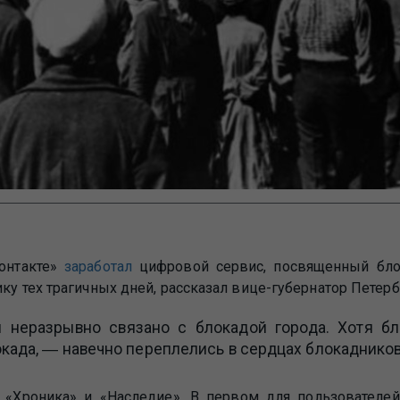
онтакте»
заработал
цифровой сервис, посвященный бл
ку тех трагичных дней, рассказал вице-губернатор Петерб
 неразрывно связано с блокадой города. Хотя бл
окада, ― навечно переплелись в сердцах блокадников
 «Хроника» и «Наследие». В первом для пользователей