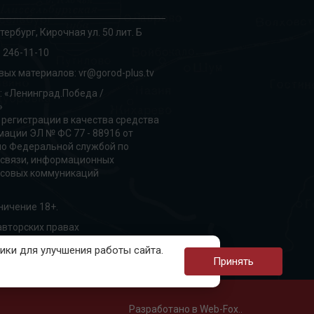
тербург, Кирочная ул. 50 лит. Б
 246-11-10
вых материалов:
vr@gorod-plus.tv
: «Ленинград.Победа /
»
 регистрации в качества средства
ации ЭЛ № ФС 77 - 88916 от
но Федеральной службой по
 связи, информационных
ссовых коммуникаций
ничение 18+.
вторских правах
ки для улучшения работы сайта.
Принять
Разработано в Web-Fox..