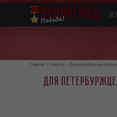
Перейти
к
Main
основному
Ле
содержанию
navigation
Главная
Новости
Для петербуржцев стал до
Для петербуржце