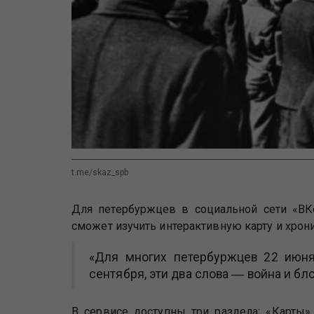
t.me/skaz_spb
Для петербуржцев в социальной сети «ВК
сможет изучить интерактивную карту и хрони
«Для многих петербуржцев 22 июня
сентября, эти два слова ― война и бл
В сервисе доступны три раздела: «Карты»,