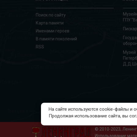
Музейн
Поиск по сайту
ГПУ "В
Карта памяти
Писка
Именами героев
Госуд
В памяти поколений
оборон
RSS
Музей 
Петерб
Д.Д.Ш
На сайте используются cookie-файлы и
Продолжая использование сайта, вы со
© 2010-2023, Ленин
Использование мате