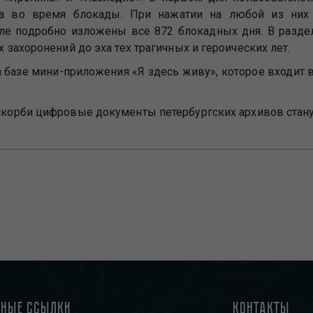
 во время блокады. При нажатии на любой из них о
ле подробно изложены все 872 блокадных дня. В разде
х захоронений до эха тех трагичных и героических лет.
а базе мини-приложения «Я здесь живу», которое входит
и скорби цифровые документы петербургских архивов стан
зные ссылки
Контакты