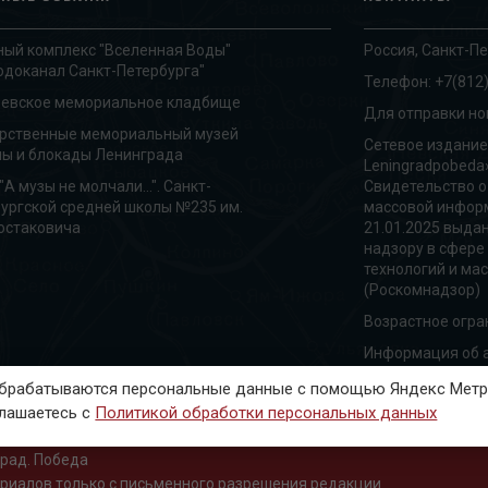
ый комплекс "Вселенная Воды"
Россия, Санкт-Пе
одоканал Санкт-Петербурга"
Телефон:
+7(812)
ревское мемориальное кладбище
Для отправки но
арственные мемориальный музей
Сетевое издание
ы и блокады Ленинграда
Leningradpobeda
"А музы не молчали...". Санкт-
Свидетельство о
ургской средней школы №235 им.
массовой информ
остаковича
21.01.2025 выда
надзору в сфере
технологий и ма
(Роскомнадзор)
Возрастное огра
Информация об а
 обрабатываются персональные данные с помощью Яндекс Метри
глашаетесь с
Политикой обработки персональных данных
град. Победа
риалов только с письменного разрешения редакции