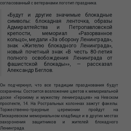
согласованный с ветеранами логотип праздника.
«Будут и другие значимые блокадные
символы: блокадная ленточка, образы
Адмиралтейства и Петропавловской
крепости, мемориал «Разорванное
кольцо», медали «За оборону Ленинграда»,
знак «Жителю блокадного Ленинграда»,
новый почетный знак «В честь 80-летия
полного освобождения Ленинграда от
фашистской блокады»», — рассказал
Александр Беглов.
Тим, хто хоче взяти
Он подчеркнул, что все традиции празднования будут
мікропозику на карту
в одній із найнадій
компаній України, потрібно швидко подати заявку.
сохранены. Состоится возложение цветов к мемориальной
доске «Героизму и мужеству ленинградцев» на Невском
проспекте, 14. На Ростральных колоннах зажгут факелы.
Торжественно-траурные церемонии пройдут на
Пискаревском мемориальном кладбище и в других местах
захоронения защитников и жителей блокадного
Ленинграда.