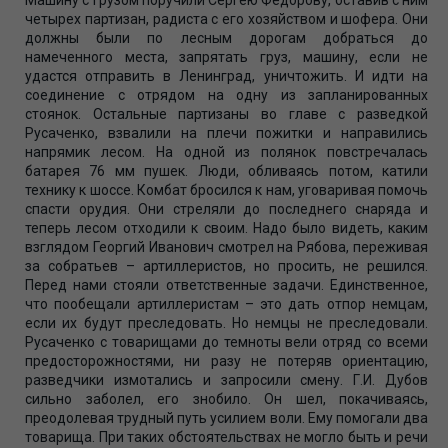
Машину с грузом поручили Сергею Федорову, оставив с ним
четырех партизан, радиста с его хозяйством и шофера. Они
должны были по лесным дорогам добраться до
намеченного места, запрятать груз, машину, если не
удастся отправить в Ленинград, уничтожить. И идти на
соединение с отрядом на одну из запланированных
стоянок. Остальные партизаны во главе с разведкой
Русаченко, взвалили на плечи пожитки и направились
напрямик лесом. На одной из полянок повстречалась
батарея 76 мм пушек. Люди, обливаясь потом, катили
технику к шоссе. Комбат бросился к нам, уговаривая помочь
спасти орудия. Они стреляли до последнего снаряда и
теперь лесом отходили к своим. Надо было видеть, каким
взглядом Георгий Иванович смотрел на Рябова, переживая
за собратьев – артиллеристов, но просить, не решился.
Перед нами стояли ответственные задачи. Единственное,
что пообещали артиллеристам – это дать отпор немцам,
если их будут преследовать. Но немцы не преследовали.
Русаченко с товарищами до темноты вели отряд со всеми
предосторожностями, ни разу не потеряв ориентацию,
разведчики измотались и запросили смену. Г.И. Дубов
сильно заболел, его знобило. Он шел, покачиваясь,
преодолевая трудный путь усилием воли. Ему помогали два
товарища. При таких обстоятельствах не могло быть и речи