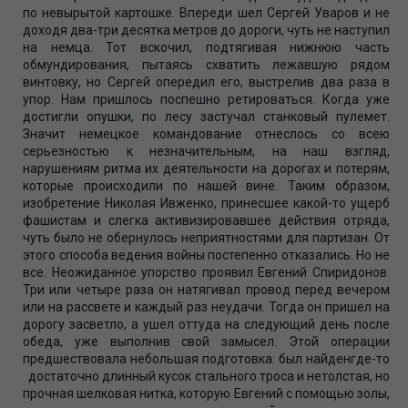
по невырытой картошке. Впереди шел Сергей Уваров и не
доходя два-три десятка метров до дороги, чуть не наступил
на немца. Тот вскочил, подтягивая нижнюю часть
обмундирования, пытаясь схватить лежавшую рядом
винтовку, но Сергей опередил его, выстрелив два раза в
упор. Нам пришлось поспешно ретироваться. Когда уже
достигли опушки, по лесу застучал станковый пулемет.
Значит немецкое командование отнеслось со всею
серьезностью к незначительным, на наш взгляд,
нарушениям ритма их деятельности на дорогах и потерям,
которые происходили по нашей вине. Таким образом,
изобретение Николая Ивженко, принесшее какой-то ущерб
фашистам и слегка активизировавшее действия отряда,
чуть было не обернулось неприятностями для партизан. От
этого способа ведения войны постепенно отказались. Но не
все. Неожиданное упорство проявил Евгений Спиридонов.
Три или четыре раза он натягивал провод перед вечером
или на рассвете и каждый раз неудачи. Тогда он пришел на
дорогу засветло, а ушел оттуда на следующий день после
обеда, уже выполнив свой замысел. Этой операции
предшествовала небольшая подготовка: был найденгде-то
достаточно длинный кусок стального троса и нетолстая, но
прочная шелковая нитка, которую Евгений с помощью золы,