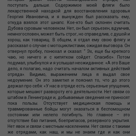
поступать дальше. Содержимое моей фляги было
лекарственной находкой для восстановления здоровья
Георгия Ивановича, и я вынужден был рассказать ему,
откуда взялся этот шнапс. Кое-кто был склонен считать
Дубова суровым человеком. Нет, он был серьезен, вдумчив,
немногословен, может быть строг, но справедлив, с душой и
хорош, как товарищ. В общем, я отдал ему свою флягу и
рассказал о случае с мотоциклистами, ожидая выговора. Он
отвернул пробку, понюхал и сказал: “ Эх, еще бы крепкого
чаю, но ничего и с кипятком сойдет. Спасибо». Потом
подумал, улыбнулся и я услышал неожиданное: «А это Ваше
дело, я полагаю, надо считать началом активных действий
отряда». Видимо, выражением лица я выдал свое
недоумение. Он это заметил и пояснил то, что до этого
держал про себя: «У нас в отряде есть серьезные упущения,
которые мешают развороту его деятельности. Нет связи со
штабом в Ленинграде и, добываемые сведения не приносят
пока пользы. Отсутствует медицинская помощь и
травмированные бойцы могут оказаться в беспомощном
состоянии или нелепо погибнуть. Но главное – это
отсутствие баз питания, боеприпасов, резервного укрытия.
Нет явок и связи с местным населением. Нет связи с такими
же отрядами, как наш, и мы не знаем где и как они