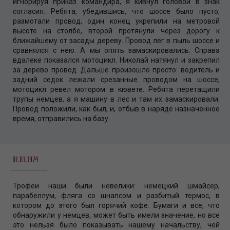
игнорируя приказ командира, я кивнул головой в знак
согласия. Ребята, убедившись, что шоссе было пусто,
размотали провод, один конец укрепили на метровой
высоте на столбе, второй протянули через дорогу к
ближайшему от засады дереву. Провод лег в пыль шоссе и
сравнялся с нею. А мы опять замаскировались. Справа
вдалеке показался мотоцикл. Николай натянул и закрепил
за дерево провод. Дальше произошло просто: водитель и
задний седок лежали срезанные проводом на шоссе,
мотоцикл ревел мотором в кювете. Ребята перетащили
трупы немцев, а я машину в лес и там их замаскировали.
Провод положили, как был, и, отбыв в наряде назначенное
время, отправились на базу.
07.01.1974
Трофеи наши были невелики: немецкий шмайсер,
парабеллум, фляга со шнапсом и разбитый термос, в
котором до этого был горячий кофе. Бумаги и все, что
обнаружили у немцев, может быть имели значение, но все
это нельзя было показывать нашему начальству, чей