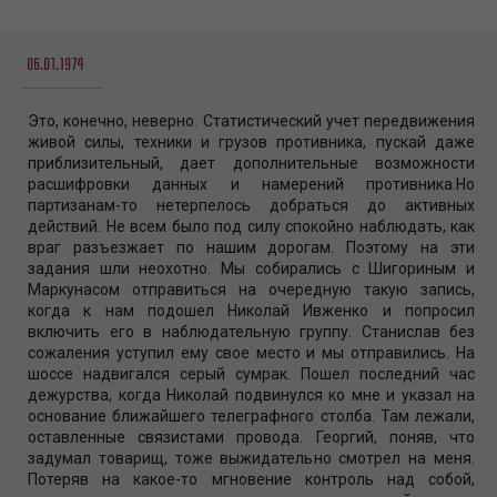
06.01.1974
Это, конечно, неверно. Статистический учет передвижения
живой силы, техники и грузов противника, пускай даже
приблизительный, дает дополнительные возможности
расшифровки данных и намерений противника.Но
партизанам-то нетерпелось добраться до активных
действий. Не всем было под силу спокойно наблюдать, как
враг разъезжает по нашим дорогам. Поэтому на эти
задания шли неохотно. Мы собирались с Шигориным и
Маркунасом отправиться на очередную такую запись,
когда к нам подошел Николай Ивженко и попросил
включить его в наблюдательную группу. Станислав без
сожаления уступил ему свое место и мы отправились. На
шоссе надвигался серый сумрак. Пошел последний час
дежурства, когда Николай подвинулся ко мне и указал на
основание ближайшего телеграфного столба. Там лежали,
оставленные связистами провода. Георгий, поняв, что
задумал товарищ, тоже выжидательно смотрел на меня.
Потеряв на какое-то мгновение контроль над собой,