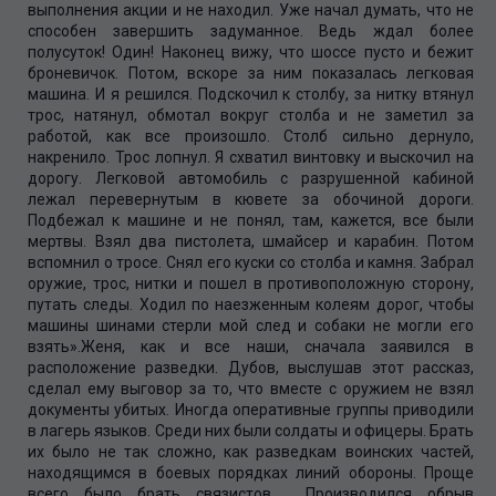
выполнения акции и не находил. Уже начал думать, что не
способен завершить задуманное. Ведь ждал более
полусуток! Один! Наконец вижу, что шоссе пусто и бежит
броневичок. Потом, вскоре за ним показалась легковая
машина. И я решился. Подскочил к столбу, за нитку втянул
трос, натянул, обмотал вокруг столба и не заметил за
работой, как все произошло. Столб сильно дернуло,
накренило. Трос лопнул. Я схватил винтовку и выскочил на
дорогу. Легковой автомобиль с разрушенной кабиной
лежал перевернутым в кювете за обочиной дороги.
Подбежал к машине и не понял, там, кажется, все были
мертвы. Взял два пистолета, шмайсер и карабин. Потом
вспомнил о тросе. Снял его куски со столба и камня. Забрал
оружие, трос, нитки и пошел в противоположную сторону,
путать следы. Ходил по наезженным колеям дорог, чтобы
машины шинами стерли мой след и собаки не могли его
взять».Женя, как и все наши, сначала заявился в
расположение разведки. Дубов, выслушав этот рассказ,
сделал ему выговор за то, что вместе с оружием не взял
документы убитых. Иногда оперативные группы приводили
в лагерь языков. Среди них были солдаты и офицеры. Брать
их было не так сложно, как разведкам воинских частей,
находящимся в боевых порядках линий обороны. Проще
всего было брать связистов. Производился обрыв