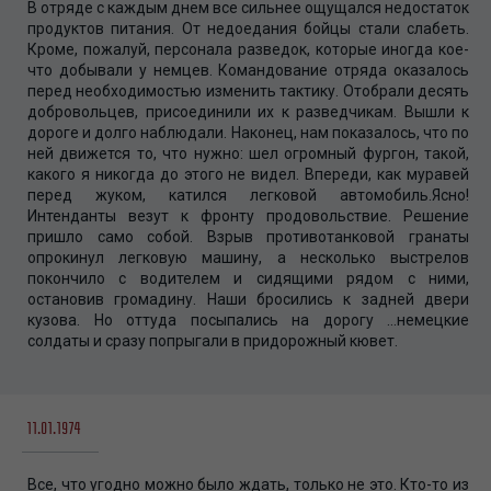
В отряде с каждым днем все сильнее ощущался недостаток
продуктов питания. От недоедания бойцы стали слабеть.
Кроме, пожалуй, персонала разведок, которые иногда кое-
что добывали у немцев. Командование отряда оказалось
перед необходимостью изменить тактику. Отобрали десять
добровольцев, присоединили их к разведчикам. Вышли к
дороге и долго наблюдали. Наконец, нам показалось, что по
ней движется то, что нужно: шел огромный фургон, такой,
какого я никогда до этого не видел. Впереди, как муравей
перед жуком, катился легковой автомобиль.Ясно!
Интенданты везут к фронту продовольствие. Решение
пришло само собой. Взрыв противотанковой гранаты
опрокинул легковую машину, а несколько выстрелов
покончило с водителем и сидящими рядом с ними,
остановив громадину. Наши бросились к задней двери
кузова. Но оттуда посыпались на дорогу …немецкие
солдаты и сразу попрыгали в придорожный кювет.
11.01.1974
Все, что угодно можно было ждать, только не это. Кто-то из