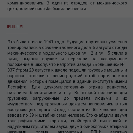
командировались. В один из отрядов от механического
цеха, по моей просьбе был зачислен и я.
04.01.1974
Это было в июне 1941 года. Будущие партизаны усиленно
тренировались в освоении военного дела. 6 августа отряды
механического и модельного цехов № 2 и № 5 слили в
один, выдали оружие и перевели на казарменное
положение в школу, что напротив завода «Большевик» №
337.Утром 28 августа к школе подошли грузовые машины и
партизан отвезли в ленинградский штаб партизанского
движения, который помещался в здании института имени
Лесгафта. Для доукомплектования отряда радистом,
питанием, боепитанием и т. д. Во второй половине дня
грузовики, загруженные до предела людьми и их
имуществом, под проливным дождем направились в тыл
наступающего врага. Отряд состоял из 85 человек: два
взвода по 39 и штаб из семи человек. Его снабдили двумя
топографическими картами; снайперской винтовкой с
надульным глушителем звука; двумя биноклями; четырьмя
наганами; тремя автоматами ППШ; десятью