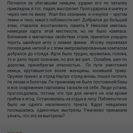
Погнался за убегавшим немцем, ударил его по затылку
прикладом, я тот, падая, выстрелил. Пуля ударила в шапку и
через нее по виску. Упал без сознания, а очнулся – кругом
темно и тихо, никого поблизости нет. Добрался до большой
елки, старался восстановить память.У Николая имелась
немецкая карта этой местности, но не было компаса.
Вспомнив о магнитных свойствах стали, принялся усердно
тереть швейную иглу о лезвие финки… Иголку перевязал
посередине ниткой и с этим импровизированным компасом
добрался до отряда. Идти было трудно, кружилась голова,
то и дело терял сознание, но все же шел… Ослабев, шел по
дорогам, пренебрегая опасностью… По пути уничтожил
немца, крутившегося возле женщины, косившей траву.
Оружие принес в отряд.Наутро отряд вновь пошел петлять
по лесам и болотам. По-прежнему не было постоянной базы
и все снаряжение партизаны таскали на себе. Люди устали,
проголодались, потому что три дня ничего не ели кроме
грибов и ягод. Остановились на отдых в лесу. Поблизости не
было ни одного населенного пункта. Вдруг невдалеке
послышались одиночные выстрелы. Ржаченко приказали
узнать, что это за выстрелы?