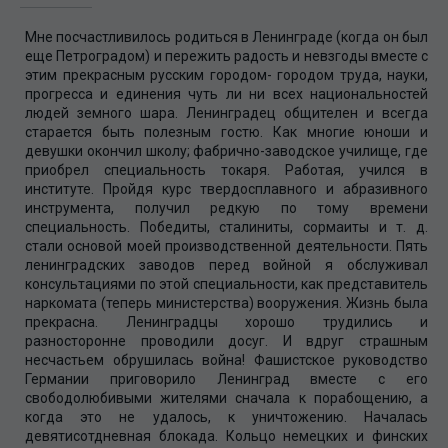
Мне посчастливилось родиться в Ленинграде (когда он был
еще Петроградом) и пережить радость и невзгоды вместе с
этим прекрасным русским городом- городом труда, науки,
прогресса и единения чуть ли ни всех национальностей
людей земного шара. Ленинградец общителен и всегда
старается быть полезным гостю. Как многие юноши и
девушки окончил школу; фабрично-заводское училище, где
приобрел специальность токаря. Работая, учился в
институте. Пройдя курс твердосплавного и абразивного
инструмента, получил редкую по тому времени
специальность. Победиты, сталиниты, сормаиты и т. д.
стали основой моей производственной деятельности. Пять
ленинградских заводов перед войной я обслуживал
консультациями по этой специальности, как представитель
наркомата (теперь министерства) вооружения. Жизнь была
прекрасна. Ленинградцы хорошо трудились и
разносторонне проводили досуг. И вдруг страшным
несчастьем обрушилась война! Фашистское руководство
Германии приговорило Ленинград вместе с его
свободолюбивыми жителями сначала к порабощению, а
когда это не удалось, к уничтожению. Началась
девятисотдневная блокада. Кольцо немецких и финских