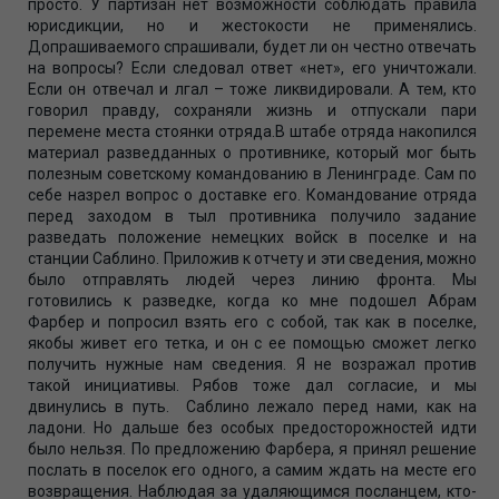
просто. У партизан нет возможности соблюдать правила
юрисдикции, но и жестокости не применялись.
Допрашиваемого спрашивали, будет ли он честно отвечать
на вопросы? Если следовал ответ «нет», его уничтожали.
Если он отвечал и лгал – тоже ликвидировали. А тем, кто
говорил правду, сохраняли жизнь и отпускали пари
перемене места стоянки отряда.В штабе отряда накопился
материал разведданных о противнике, который мог быть
полезным советскому командованию в Ленинграде. Сам по
себе назрел вопрос о доставке его. Командование отряда
перед заходом в тыл противника получило задание
разведать положение немецких войск в поселке и на
станции Саблино. Приложив к отчету и эти сведения, можно
было отправлять людей через линию фронта. Мы
готовились к разведке, когда ко мне подошел Абрам
Фарбер и попросил взять его с собой, так как в поселке,
якобы живет его тетка, и он с ее помощью сможет легко
получить нужные нам сведения. Я не возражал против
такой инициативы. Рябов тоже дал согласие, и мы
двинулись в путь. Саблино лежало перед нами, как на
ладони. Но дальше без особых предосторожностей идти
было нельзя. По предложению Фарбера, я принял решение
послать в поселок его одного, а самим ждать на месте его
возвращения. Наблюдая за удаляющимся посланцем, кто-