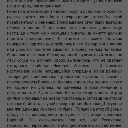
вылетали в воздух зеленые ракеты, видимо, утвержденные
на этот день, как аварийные.
Но вот на штыке поднят белый лоскут и довольно сносно по-
русски звучит просьба о прекращении стрельбы, чтоб
позаботиться о раненых. Прекращение огня было выгодно
обеим сторонам. У нас тоже есть раненые, двоих надо
нести, да к тому же к немцам с минуты на минуту должно
подойти подкрепление. Я ответил согласием. Оставив
прикрытие, партизаны углубились в лес. И вовремя: сначала
над дорогой пролетел самолет, а вслед за ним появмлся
броневик и открыл беспорядочный пулеметный огонь по
лесу.Когда мы догнали своих, выяснилось, что не хватает
отрядного снайпера Николая Ивженко. К плохому
настроению из-за неудавшейся операции, из-за раненых
товарищей прибавилось тревожное чувство в связи с
исчезновением Ивженко. Николая знали, ему верили, но его
не видели ни убитым, ни раненым, а воспоминание о
предательстве было свежо. Из предосторожности отряд
снялся и перешел на новое пристанище, оставив на старой
стоянке бойца, на случай возвращения Ивженко. Дежурных
меняли дважды. Ивженко не было… Только на второй день к
обеду в сопровождении дежурного в лагере появился
Николай. Он, оказывается, так же, как Русаченко,
перескочил через шоссе, чтобы действовать эффективнее.