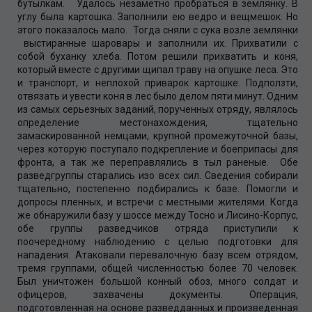
бутылкам. Удалось незаметно пробраться в землянку. В
углу была картошка. Заполнили ею ведро и вещмешок. Но
этого показалось мало. Тогда сняли с сука возле землянки
выстиранные шаровары и заполнили их. Прихватили с
собой буханку хлеба. Потом решили прихватить и коня,
который вместе с другими щипал траву на опушке леса. Это
и транспорт, и неплохой приварок картошке. Подползти,
отвязать и увести коня в лес было делом пяти минут. Одним
из самых серьезных заданий, порученных отряду, являлось
определение местонахождения, тщательно
замаскированной немцами, крупной промежуточной базы,
через которую поступало подкрепление и боеприпасы для
фронта, а так же переправлялись в тыл раненые. Обе
разведгруппы старались изо всех сил. Сведения собирали
тщательно, постепенно подбирались к базе. Помогли и
допросы пленных, и встречи с местными жителями. Когда
же обнаружили базу у шоссе между Тосно и Лисино-Корпус,
обе группы разведчиков отряда приступили к
поочередному наблюдению с целью подготовки для
нападения. Атаковали перевалочную базу всем отрядом,
тремя группами, общей численностью более 70 человек.
Был уничтожен большой конный обоз, много солдат и
офицеров, захвачены документы. Операция,
подготовленная на основе разведданных и произведенная