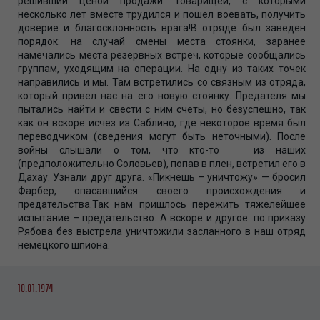
решивший ценой продажи товарищей, с которыми
несколько лет вместе трудился и пошел воевать, получить
доверие и благосклонность врага!В отряде был заведен
порядок: на случай смены места стоянки, заранее
намечались места резервных встреч, которые сообщались
группам, уходящим на операции. На одну из таких точек
направились и мы. Там встретились со связным из отряда,
который привел нас на его новую стоянку. Предателя мы
пытались найти и свести с ним счеты, но безуспешно, так
как он вскоре исчез из Саблино, где некоторое время был
переводчиком (сведения могут быть неточными). После
войны слышали о том, что кто-то из наших
(предположительно Соловьев), попав в плен, встретил его в
Дахау. Узнали друг друга. «Пикнешь – уничтожу» — бросил
Фарбер, опасавшийся своего происхождения и
предательства.Так нам пришлось пережить тяжелейшее
испытание – предательство. А вскоре и другое: по приказу
Рябова без выстрела уничтожили засланного в наш отряд
немецкого шпиона.
10.01.1974