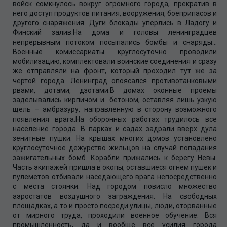
войск сомкнулось вокруг огромного города, прекратив в
него доступ продуктов питания, вооружения, боеприпасов и
другого снаряжения. Дуги блокады уперлись в Ладогу и
Финский залив.На дома и головы ленинградцев
непрерывным потоком посыпались бомбы и снаряды…
Военные комиссариаты круглосуточно проводили
мобилизацию, комплектовали воинские соединения и сразу
же отправляли на фронт, который проходил тут же за
чертой города. Ленинград опоясался противотанковыми
рвами, дотами, дзотами.В домах оконные проемы
заделывались кирпичом и бетоном, оставляя лишь узкую
щель – амбразуру, направленную в сторону возможного
появления врага.На оборонных работах трудилось все
население города. В парках и садах задрали вверх дула
зенитные пушки. На крышах многих домов установлено
круглосуточное дежурство жильцов на случай попадания
зажигательных бомб. Корабли прижались к берегу Невы.
Часть экипажей пришла в окопы, оставшиеся огнем пушек и
пулеметов отбивали наседающего врага непосредственно
с места стоянки. Над городом повисло множество
аэростатов воздушного заграждения. На свободных
площадках, а то и просто посреди улицы, люди, оторванные
от мирного труда, проходили военное обучение. Вся
промышленность, да и вообще все усилия города