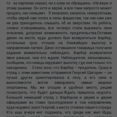
то из партизан сказал, ни к кому не обращаясь: «Не верю я
этому рыжему. Он хотя и еврей, а все-таки запросто может
продать нас немцам». Я возразил, казалось невероятным,
чтобы еврей сам полез в лапы фашистам, так как нам уже
не раз приходилось слышать об их зверствах. Но ребята,
словно сговорившись, все четверо стали выражать свои
опасения, допуская возможность предательства.Оставив
двоих на месте, куда должен был возвратиться Фарбер,
остальные трое отошли на ближайшую высотку в
направлении лагеря. Двое оставшихся товарища получили
задание внимательно наблюдать. Фарбер возвратился
явно раньше, чем его ждали. Наблюдатели, запыхавшись,
сообщили, что немцы окружают высотку, где они только что
находились. Стало ясно, что Фарбер – предатель. Сразу в
отряд с этим известием отправился Георгий Шигорин – он
лучше других ориентировался в лесу, а его силе и
выносливости могли завидовать самые видные
спортсмены. Мы же отошли в удобное место, решив
посмотреть, что будет дальше.Ждать пришлось недолго.
Большой немецкий отряд с Фарбером и двумя и двумя
офицерами во главе проследовали в том направлении,
куда недавно ушел Георгий, к месту стоянки нашего отряда.
Кто еще вчера мог подумать, что среди нас жил Иуда,