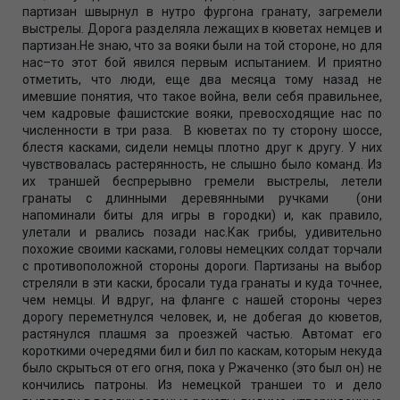
партизан швырнул в нутро фургона гранату, загремели
выстрелы. Дорога разделяла лежащих в кюветах немцев и
партизан.Не знаю, что за вояки были на той стороне, но для
нас–то этот бой явился первым испытанием. И приятно
отметить, что люди, еще два месяца тому назад не
имевшие понятия, что такое война, вели себя правильнее,
чем кадровые фашистские вояки, превосходящие нас по
численности в три раза. В кюветах по ту сторону шоссе,
блестя касками, сидели немцы плотно друг к другу. У них
чувствовалась растерянность, не слышно было команд. Из
их траншей беспрерывно гремели выстрелы, летели
гранаты с длинными деревянными ручками (они
напоминали биты для игры в городки) и, как правило,
улетали и рвались позади нас.Как грибы, удивительно
похожие своими касками, головы немецких солдат торчали
с противоположной стороны дороги. Партизаны на выбор
стреляли в эти каски, бросали туда гранаты и куда точнее,
чем немцы. И вдруг, на фланге с нашей стороны через
дорогу переметнулся человек, и, не добегая до кюветов,
растянулся плашмя за проезжей частью. Автомат его
короткими очередями бил и бил по каскам, которым некуда
было скрыться от его огня, пока у Ржаченко (это был он) не
кончились патроны. Из немецкой траншеи то и дело