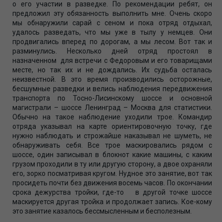
о его участии в разведке. По рекомендации ребят, он
предложил эту обязанность выполнить мне. Очень скоро
мы обнаружили сарай с сеном и пока отряд отдыхал,
удалось разведать, что мы уже в тылу у немцев. Они
продвигались вперед по дорогам, а мы лесом. Вот так и
разминулись. Несколько дней отряд простоял в
назначенном для встречи с Федоровым и его товарищами
месте, но так их и не дождались. Их судьба осталась
неизвестной. В это время производились осторожные,
бесшумные разведки и велись наблюдения передвижения
транспорта по Тосно-Лисинскому шоссе и основной
магистрали – шоссе Ленинград – Москва для статистики.
Обычно на такое наблюдение уходили трое. Командир
отряда указывал на карте ориентировочную точку, где
нужно наблюдать и строжайше наказывал не шуметь, не
обнаруживать себя. Все трое маскировались рядом с
шоссе, один записывал в блокнот какие машины, с каким
грузом проходили в ту или другую сторону, а двое охраняли
его, зорко посматривая кругом. Нудное это занятие, вот так
просидеть почти без движения восемь часов. По окончании
срока дежурства тройки, где-то в другой точке шоссе
маскируется другая тройка и продолжает запись. Кое-кому
это занятие казалось бессмысленным и бесполезным.