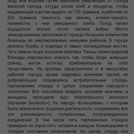
льду или водным путем вывозили умирающих от голода
жителей города, оттуда везли хлеб и продукты, чтобы
иждивенцам и детям выдать по 125 граммов, а рабочим по
250 граммов тяжелого, как свинец, иссиня-черного,
неизвестно с чем смешанного хлеба. Голод начал
ощущаться вскоре после начала войны. Место
эвакуированных заполнили в гораздо большем количестве
беженцы из оккупированных немцами районов. В городе
рвались бомбы и снаряды в самых неожиданных местах.
Чуть живые люди хоронили мертвых. Ужасы ленинградской
блокады невозможно описать так, чтобы люди, живущие
сейчас, могли хотя-бы приблизительно их себе
представить. На крупных предприятиях и в масштабах
районов города, кроме кадровых воинских частей, из
добровольцев создавались истребительные отряды,
партизанские отряды и целые соединения народного
ополчения. Все способные владеть оружием мужчины и
женщины проходили курс обязательного военного
обучения (всевобуч). На заводе «Большевик», с которым
была связана моя трудовая деятельность, создавались все
эти разновидности полувоенных, полугражданских
соединений. В том числе пять партизанских отрядов
примерно по сорок пять человек в каждом. Командирами в
отрядах поставили начальников тех цехов, откуда они