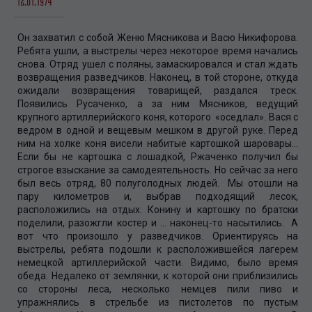
12.01.1974
Он захватил с собой Женю Мясникова и Васю Никифорова.
Ребята ушли, а выстрелы через некоторое время начались
снова. Отряд ушел с поляны, замаскировался и стал ждать
возвращения разведчиков. Наконец, в той стороне, откуда
ожидали возвращения товарищей, раздался треск.
Появились Русаченко, а за ним Мясников, ведущий
крупного артиллерийского коня, которого «оседлал». Вася с
ведром в одной и вещевым мешком в другой руке. Перед
ним на холке коня висели набитые картошкой шаровары…
Если бы не картошка с лошадкой, Ржаченко получил бы
строгое взыскание за самодеятельность. Но сейчас за него
был весь отряд, 80 полуголодных людей. Мы отошли на
пару километров и, выбрав подходящий лесок,
расположились на отдых. Конину и картошку по братски
поделили, разожгли костер и … наконец-то насытились. А
вот что произошло у разведчиков. Ориентируясь на
выстрелы, ребята подошли к расположившейся лагерем
немецкой артиллерийской части. Видимо, было время
обеда. Недалеко от землянки, к которой они приблизились
со стороны леса, несколько немцев пили пиво и
упражнялись в стрельбе из пистолетов по пустым