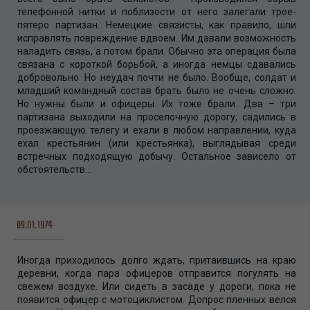
телефонной нитки и поблизости от него залегали трое-
пятеро партизан. Немецкие связисты, как правило, шли
исправлять повреждение вдвоем. Им давали возможность
наладить связь, а потом брали. Обычно эта операция была
связана с короткой борьбой, а иногда немцы сдавались
добровольно. Но неудач почти не было. Вообще, солдат и
младший командный состав брать было не очень сложно.
Но нужны были и офицеры. Их тоже брали. Два – три
партизана выходили на проселочную дорогу, садились в
проезжающую телегу и ехали в любом направлении, куда
ехал крестьянин (или крестьянка), выглядывая среди
встречных подходящую добычу. Остальное зависело от
обстоятельств…
09.01.1974
Иногда приходилось долго ждать, притаившись на краю
деревни, когда пара офицеров отправится погулять на
свежем воздухе. Или сидеть в засаде у дороги, пока не
появится офицер с мотоциклистом. Допрос пленных велся