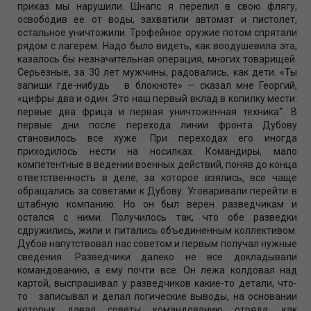
приказ мы нарушили. Шнапс я перелил в свою флягу,
освободив ее от воды, захватили автомат и пистолет,
остальное уничтожили. Трофейное оружие потом спрятали
рядом с лагерем. Надо было видеть, как воодушевила эта,
казалось бы незначительная операция, многих товарищей.
Серьезные, за 30 лет мужчины, радовались, как дети. «Ты
запиши где-нибудь в блокноте» — сказал мне Георгий,
«цифры два и один. Это наш первый вклад в копилку мести:
первые два фрица и первая уничтоженная техника“. В
первые дни после перехода линии фронта Дубову
становилось все хуже. При переходах его иногда
приходилось нести на носилках. Командиры, мало
компетентные в ведении военных действий, поняв до конца
ответственность в деле, за которое взялись, все чаще
обращались за советами к Дубову. Уговаривали перейти в
штабную компанию. Но он был верен разведчикам и
остался с ними. Получилось так, что обе разведки
сдружились, жили и питались объединенным коллективом.
Дубов напутствовал нас советом и первым получал нужные
сведения. Разведчики далеко не все докладывали
командованию, а ему почти все. Он лежа колдовал над
картой, выспрашивал у разведчиков какие-то детали, что-
то записывал и делал логические выводы, на основании
которых давал советы командованию отряда, как