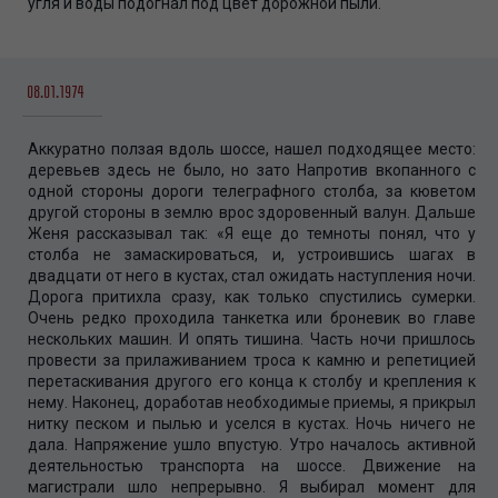
угля и воды подогнал под цвет дорожной пыли.
08.01.1974
Аккуратно ползая вдоль шоссе, нашел подходящее место:
деревьев здесь не было, но зато Напротив вкопанного с
одной стороны дороги телеграфного столба, за кюветом
другой стороны в землю врос здоровенный валун. Дальше
Женя рассказывал так: «Я еще до темноты понял, что у
столба не замаскироваться, и, устроившись шагах в
двадцати от него в кустах, стал ожидать наступления ночи.
Дорога притихла сразу, как только спустились сумерки.
Очень редко проходила танкетка или броневик во главе
нескольких машин. И опять тишина. Часть ночи пришлось
провести за прилаживанием троса к камню и репетицией
перетаскивания другого его конца к столбу и крепления к
нему. Наконец, доработав необходимые приемы, я прикрыл
нитку песком и пылью и уселся в кустах. Ночь ничего не
дала. Напряжение ушло впустую. Утро началось активной
деятельностью транспорта на шоссе. Движение на
магистрали шло непрерывно. Я выбирал момент для