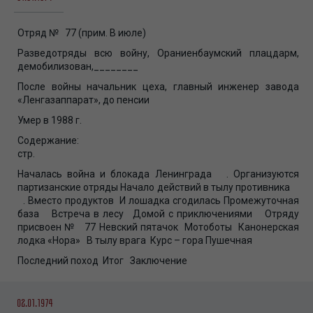
Отряд № 77 (прим. В июле)
Разведотряды всю войну, Ораниенбаумский плацдарм,
демобилизован,________
После войны начальник цеха, главный инженер завода
«Ленгазаппарат», до пенсии
Умер в 1988 г.
Содержание:
стр.
Началась война и блокада Ленинграда . Организуются
партизанские отряды Начало действий в тылу противника
. Вместо продуктов И лошадка сгодилась Промежуточная
база Встреча в лесу Домой с приключениями Отряду
присвоен № 77 Невский пятачок Мотоботы Канонерская
лодка «Нора» В тылу врага Курс – гора Пушечная
Последний поход Итог Заключение
02.01.1974