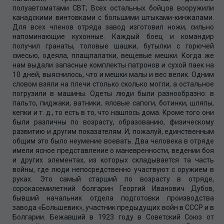
полуавтоматами СВТ; Всех остальных бойцов вооружили
канадскими винтовками с большими штыками-кинжалами.
Для всех членов отряда завод изготовил ножи, сильно
напоминающие кухонные. Каждый боец и командир
получил гранаты, толовые шашки, бутылки с горючей
смесью, одеяла, плащпалатки, вещевые мешки. Когда же
нам выдали запасные комплекты патронов и сухой паек на
10 дней, выяснилось, что и мешки малы и вес велик. Одним
словом взяли на плечи столько сколько могли, а остальное
погрузили в машины. Одеты люди были разнообразно: в
пальто, пиджаки, ватники, яловые сапоги, ботинки, шляпы,
кепки и т. д., то есть в то, что нашлось дома. Кроме того они
были различны по возрасту, образованию, физическому
развитию и другим показателям. И, пожалуй, единственным
общим это было неумение воевать. Два человека в отряде
имели ясное представление о маневренности, ведении боя
и других элементах, из которых складывается та часть
войны, где люди непосредственно участвуют с оружием в
руках. Это самый старший по возрасту в отряде,
сорокасемилетний болгарин Георгий Иванович Дубов,
бывший начальник отдела подготовки производства
завода «Большевик», участник предыдущих войн в СССР и в
Болгарии. Бежавший в 1923 году в Советский Союз от