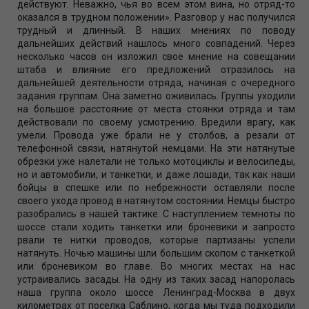
действуют. Неважно, чья во всем этом вина, но отряд-то
оказался в трудном положении». Разговор у нас получился
трудный и длинный. В наших мнениях по поводу
дальнейших действий нашлось много совпадений. Через
несколько часов он изложил свое мнение на совещании
штаба и влияние его предложений отразилось на
дальнейшей деятельности отряда, начиная с очередного
задания группам. Она заметно оживилась. Группы уходили
на большое расстояние от места стоянки отряда и там
действовали по своему усмотрению. Вредили врагу, как
умели. Провода уже брали не у столбов, а резали от
телефонной связи, натянутой немцами. На эти натянутые
обрезки уже налетали не только мотоциклы и велосипеды,
но и автомобили, и танкетки, и даже лошади, так как наши
бойцы в спешке или по небрежности оставляли после
своего ухода провод в натянутом состоянии. Немцы быстро
разобрались в нашей тактике. С наступлением темноты по
шоссе стали ходить танкетки или броневики и запросто
рвали те нитки проводов, которые партизаны успели
натянуть. Ночью машины шли большим скопом с танкеткой
или броневиком во главе. Во многих местах на нас
устраивались засады. На одну из таких засад напоролась
наша группа около шоссе Ленинград-Москва в двух
километрах от поселка Саблино, когда мы туда подходили