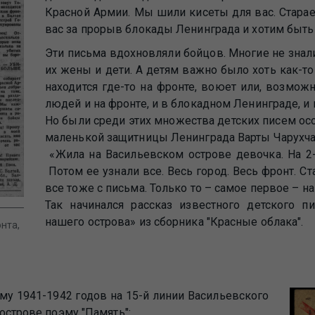
Красной Армии. Мы шили кисеты для вас. Стара
вас за прорыв блокады Ленинграда и хотим быть
Эти письма вдохновляли бойцов. Многие не знали
их жены и дети. А детям важно было хоть как-то
находится где-то на фронте, воюет или, возмож
людей и на фронте, и в блокадном Ленинграде, и
Но были среди этих множества детских писем ос
маленькой защитницы Ленинграда Варты Чарухча
«Жила на Васильевском острове девочка. На 2-й
Потом ее узнали все. Весь город. Весь фронт. С
все тоже с письма. Только то – самое первое – на
Так начинался рассказ известного детского п
нашего острова» из сборника "Красные облака".
нта,
му 1941-1942 годов на 15-й линии Васильевского
острове поэму "Память":