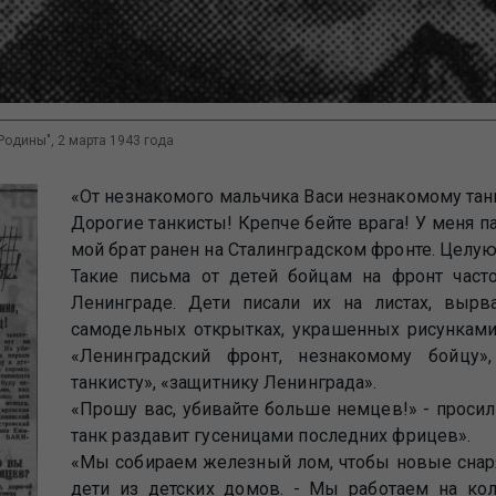
Родины", 2 марта 1943 года
«От незнакомого мальчика Васи незнакомому тан
Дорогие танкисты! Крепче бейте врага! У меня п
мой брат ранен на Сталинградском фронте. Целую 
Такие письма от детей бойцам на фронт част
Ленинграде. Дети писали их на листах, вырв
самодельных открытках, украшенных рисунками 
«Ленинградский фронт, незнакомому бойцу»,
танкисту», «защитнику Ленинграда».
«Прошу вас, убивайте больше немцев!» - просили
танк раздавит гусеницами последних фрицев».
«Мы собираем железный лом, чтобы новые снаря
дети из детских домов. - Мы работаем на ко