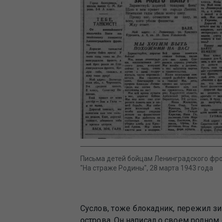
Письма детей бойцам Ленинградского фро
"На страже Родины", 28 марта 1943 года
Суслов, тоже блокадник, пережил зи
острова. Он написал о своем родном 