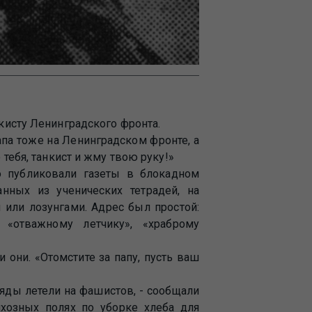
кисту Ленинградского фронта.
апа тоже на Ленинградском фронте, а
тебя, танкист и жму твою руку!»
о публиковали газеты в блокадном
анных из ученических тетрадей, на
или лозунгами. Адрес был простой:
 «отважному летчику», «храброму
 они. «Отомстите за папу, пусть ваш
ды летели на фашистов, - сообщали
лхозных полях по уборке хлеба для