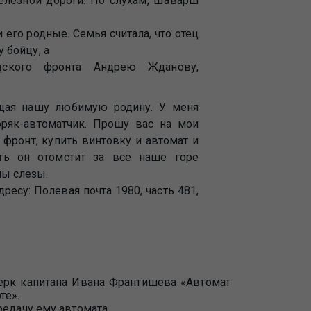
елезной дороги. По слухам, Шаварш
 его родные. Семья считала, что отец
у бойцу, а
дского фронта Андрею Жданову,
ищая нашу любимую родину. У меня
оряк-автоматчик. Прошу вас на мои
 фронт, купить винтовку и автомат и
ть он отомстит за все наше горе
ны слезы.
есу: Полевая почта 1980, часть 481,
черк капитана Ивана Франтишева «Автомат
те».
едачу ему автомата.