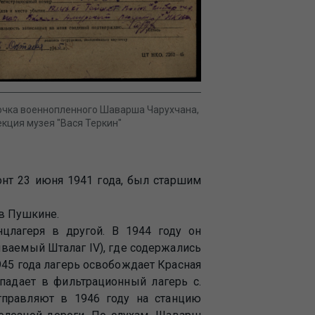
очка военнопленного Шаварша Чарухчана,
екция музея "Вася Теркин"
онт 23 июня 1941 года, был старшим
 в Пушкине.
цлагеря в другой. В 1944 году он
ываемый Шталаг IV), где содержались
945 года лагерь освобождает Красная
падает в фильтрационный лагерь с.
тправляют в 1946 году на станцию