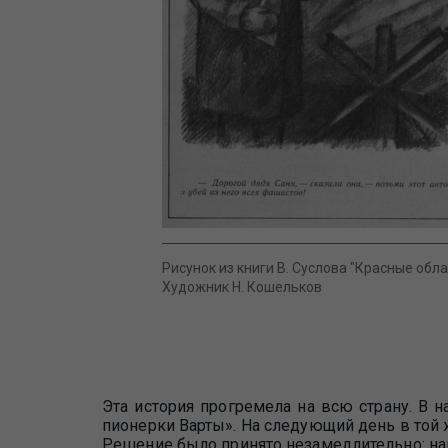
Рисунок из книги В. Суслова "Красные обла
Художник Н. Кошельков
Эта история прогремела на всю страну. В 
пионерки Варты». На следующий день в той 
Решение было принято незамедлительно: на