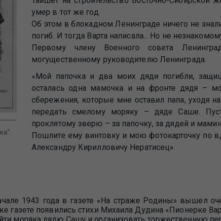
Тайшет на строительство Восточно-Сибирской ж
умер в тот же год.
Об этом в блокадном Ленинграде ничего не знали
погиб. И тогда Варта написала... Но не незнакомом
Первому члену Военного совета Ленингра
могущественному руководителю Ленинграда.
«Мой папочка и два моих дяди погибли, защ
осталась одна мамочка и на фронте дядя – м
сбережения, которые мне оставил папа, уходя на
передать смелому моряку – дяде Саше. Пус
проклятому зверю – за папочку, за дядей и мами
ка".
Пошлите ему винтовку и мою фотокарточку по вдр
Александру Кирилловичу Нератисец».
начале 1943 года в газете «На страже Родины» вышел о
же газете появились стихи Михаила Дудина «Пионерке Вар
йти моряка дядю Сашу и организовать торжественную пер