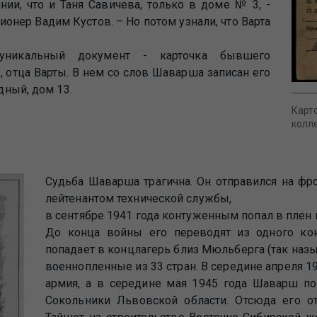
нии, что и Таня Савичева, только в доме № 3, -
онер Вадим Кустов. – Но потом узнали, что Варта
уникальный документ - карточка бывшего
 отца Варты. В нем со слов Шаварша записан его
дный, дом 13.
Карт
колл
Судьба Шаварша трагична. Он отправился на фр
лейтенантом технической службы,
в сентябре 1941 года контуженным попал в плен
До конца войны его переводят из одного кон
попадает в концлагерь близ Мюльберга (так наз
военнопленные из 33 стран. В середине апреля 1
армия, а в середине мая 1945 года Шаварш по
Сокольники Львовской области. Отсюда его о