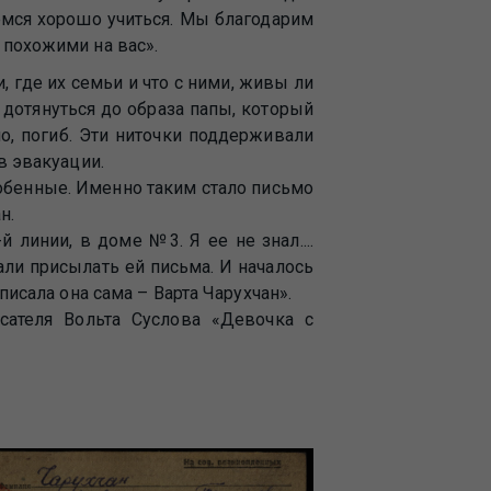
емся хорошо учиться. Мы благодарим
 похожими на вас».
, где их семьи и что с ними, живы ли
 дотянуться до образа папы, который
но, погиб. Эти ниточки поддерживали
 в эвакуации.
обенные. Именно таким стало письмо
н.
 линии, в доме №3. Я ее не знал....
тали присылать ей письма. И началось
писала она сама – Варта Чарухчан».
исателя Вольта Суслова «Девочка с