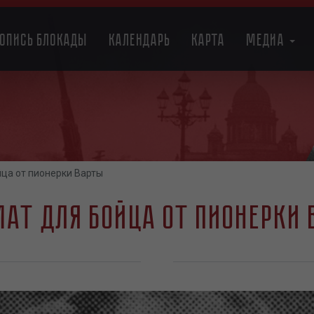
топись блокады
Календарь
Карта
Медиа
ца от пионерки Варты
ат для бойца от пионерки