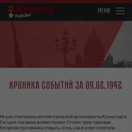
Перейти
к
Toggl
основному
naviga
содержанию
Хроника событий за 09.02.1942
Не раз отличались меткой стрельбой артиллеристы Кронштадта.
Сегодня они выше всяких похвал. Стоило трем тяжелым
батареям противника открыть огонь, как в ответ полетели