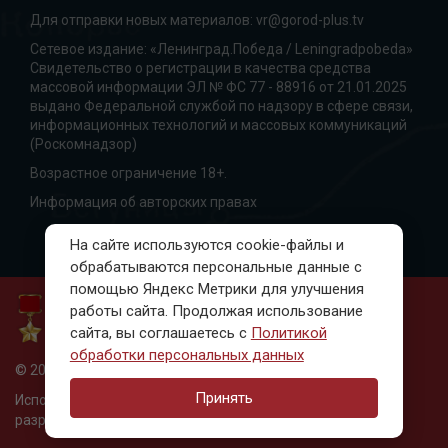
Для отправки новых материалов:
vr@gorod-plus.tv
Сетевое издание: «Ленинград.Победа / Leningradpobeda»
Свидетельство о регистрации в качества средства
массовой информации ЭЛ № ФС 77 - 88916 от 21.01.2025
выдано Федеральной службой по надзору в сфере связи,
информационных технологий и массовых коммуникаций
(Роскомнадзор)
Возрастное ограничение 18+.
Информация об авторских правах
На сайте используются cookie-файлы и
обрабатываются персональные данные с
помощью Яндекс Метрики для улучшения
работы сайта. Продолжая использование
сайта, вы соглашаетесь с
Политикой
обработки персональных данных
© 2010-2023, Ленинград. Победа
Принять
Использование материалов только с письменного
разрешения редакции