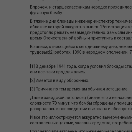
Впрочем, и старшеклассникам нередко приходилось
фугасную бомбу.
В тяжкие дни блокады инженер-инспектор техниче
обложке которой аккуратно вывел: "Регистрация м
предстояло решать незамедлительно. Замыслы инже
время Отечественной войны и приступить к состав
В записи, относящейся к сегодняшнему дню, немало 
трудовых[2] работах, 1390 в народном ополчении, 7
[1] В декабре 1941 года, когда условия блокады с
они все-таки продолжались.
[2] Имеется в виду оборонных.
[3] Причина по тем временам обычная истощение.
Далее заводской летописец (иначе его и не назов
сложности 70 минут, что бомбы сброшены у помещен
разорвалась и впоследствии выкопана и обезвреж
И все это иллюстрируется аккуратно вычерченными
составленных цехами, указаны средства, потребов
Создается впечатление, что инженер Беседовский 