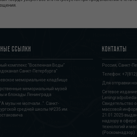
тощения.
зные ссылки
Контакты
ый комплекс "Вселенная Воды"
Россия, Санкт-Пе
одоканал Санкт-Петербурга"
Телефон:
+7(812)
ревское мемориальное кладбище
Для отправки но
арственные мемориальный музей
Сетевое издание
ы и блокады Ленинграда
Leningradpobeda
"А музы не молчали...". Санкт-
Свидетельство о
ургской средней школы №235 им.
массовой информ
остаковича
21.01.2025 выда
надзору в сфере
технологий и ма
(Роскомнадзор)