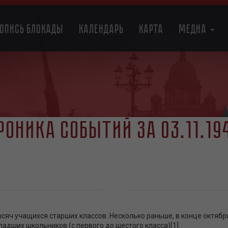
топись блокады
Календарь
Карта
Медиа
роника событий за 03.11.19
ысяч учащихся старших классов. Несколько раньше, в конце октября
адших школьников (с первого до шестого класса)[1].