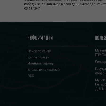
победы не дожил умер в осажденном городе от ис
03.11.1941
Информация
Поле
Музейн
Поиск по сайту
ГПУ "В
Карта памяти
Писка
Именами героев
Госуд
В памяти поколений
оборон
RSS
Музей 
Петерб
Д.Д.Ш