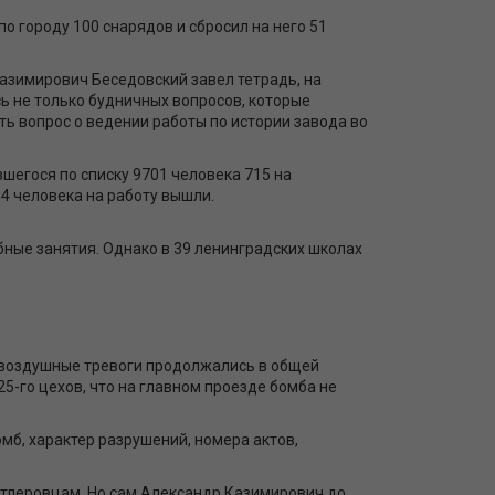
о городу 100 снарядов и сбросил на него 51
азимирович Беседовский завел тетрадь, на
ь не только будничных вопросов, которые
ть вопрос о ведении работы по истории завода во
вшегося по списку 9701 человека 715 на
64 человека на работу вышли.
бные занятия. Однако в 39 ленинградских школах
да воздушные тревоги продолжались в общей
5-го цехов, что на главном проезде бомба не
мб, характер разрушений, номера актов,
итлеровцам. Но сам Александр Казимирович до