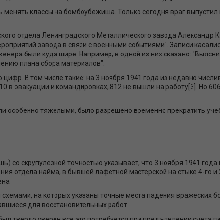
 менять классы на бомбоубежища. Только сегодня враг выпустил п
ского отдела Ленинградского Металлического завода Александр К
ероприятий завода в связи с военными событиями". Записи касалис
нера были куда шире. Например, в одной из них сказано: "Выясни
лению плана сбора материалов".
цифр. В том числе такие: на 3 ноября 1941 года из недавно числи
10 в эвакуации и командировках, 812 не вышли на работу[3]. Но 60
тали особенно тяжелыми, было разрешено временно прекратить уче
ешь) со скрупулезной точностью указывает, что 3 ноября 1941 го
ия отдела найма, в бывшей лафетной мастерской на стыке 4-го и 2
ена
 схемами, на которых указаны точные места падения вражеских бо
авшиеся для восстановительных работ.
был твердо уверен все это потребуется при предъявлении счета г