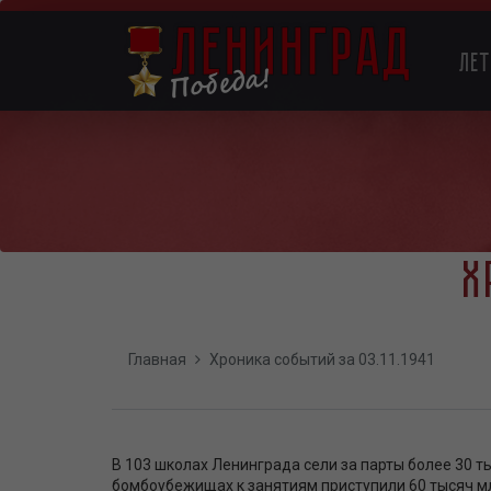
Перейти
к
Main
основному
Ле
содержанию
navigation
Х
Главная
Хроника событий за 03.11.1941
В 103 школах Ленинграда сели за парты более 30 т
бомбоубежищах к занятиям приступили 60 тысяч мл