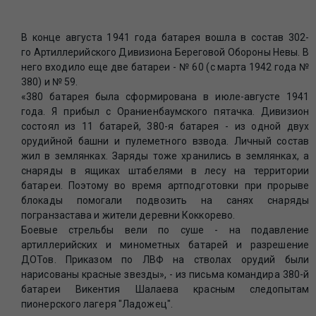
В конце августа 1941 года батарея вошла в состав 302-
го Артиллерийского Дивизиона Береговой Обороны Невы. В
него входило еще две батареи - № 60 (с марта 1942 года №
380) и № 59.
«380 батарея была сформирована в июле-августе 1941
года. Я прибыл с Ораниенбаумского пятачка. Дивизион
состоял из 11 батарей, 380-я батарея - из одной двух
орудийной башни и пулеметного взвода. Личный состав
жил в землянках. Заряды тоже хранились в землянках, а
снаряды в ящиках штабелями в лесу на территории
батареи. Поэтому во время артподготовки при прорыве
блокады помогали подвозить на санях снаряды
погранзастава и жители деревни Коккорево.
Боевые стрельбы вели по суше - на подавление
артиллерийских и минометных батарей и разрешение
ДОТов. Приказом по ЛВФ на стволах орудий были
нарисованы красные звезды», - из письма командира 380-й
батареи Викентия Шалаева красным следопытам
пионерского лагеря "Ладожец".