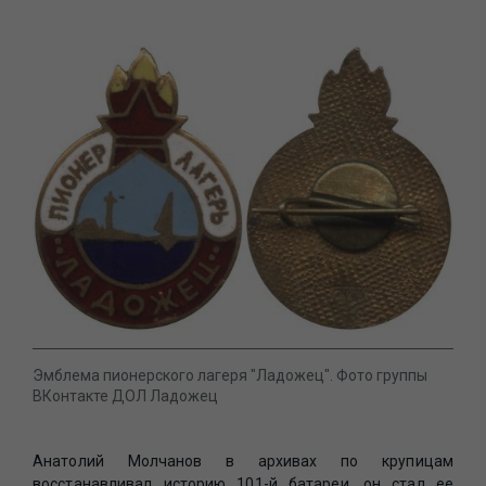
Эмблема пионерского лагеря "Ладожец". Фото группы
ВКонтакте ДОЛ Ладожец
Анатолий Молчанов в архивах по крупицам
восстанавливал историю 101-й батареи, он стал ее