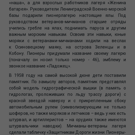
«наша», а для взрослых работников лагеря «Женина
батарея». Руководители Ленинградской Военно-морской
базы подарили пионерлагерю настоящие ялы. Под
руководством ветеранов-мичманов старшие отряды
учились гребле на ялах, поднимать паруса и другим
важным морским навыкам. Освоив эти навыки, юные
моряки с ветеранами-мичманами ходили на веслах
к Осиновецкому маяку, на острова Зеленцы и в
Кобону. Пионеры придумали название своему лагерю
(поначалу он носил только номер - 46), эмблему и
звонкое название «Ладожец».
В 1958 году на самой высокой дюне дети поставили
памятник. По замыслу авторов, памятник представлял
собой модель гидрографической вышки (в память о
гидрологах, проложивших по льду трассу дороги) с
красной звездой наверху и с прикрепленным сбоку
автомобильным рулем (символизирующим не только
шоферов, но также моряков и летчиков – ведь у них есть
штурвал, и артиллеристов – на орудиях также имеются
штурвальчики наводки). Мичманы-ветераны лагеря
сделали табличку «Защитникам Дороги жизни. Пионеры-