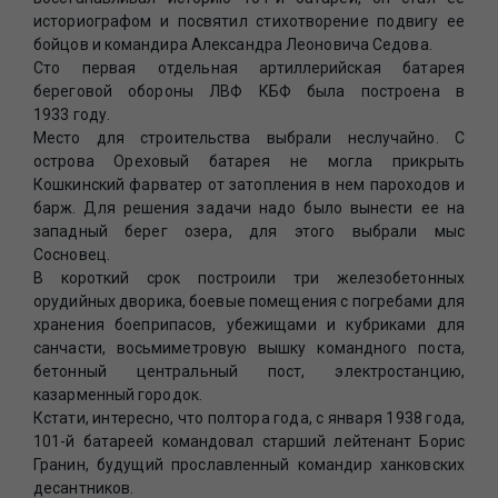
историографом и посвятил стихотворение подвигу ее
бойцов и командира Александра Леоновича Седова.
Сто первая отдельная артиллерийская батарея
береговой обороны ЛВФ КБФ была построена в
1933 году.
Место для строительства выбрали неслучайно. С
острова Ореховый батарея не могла прикрыть
Кошкинский фарватер от затопления в нем пароходов и
барж. Для решения задачи надо было вынести ее на
западный берег озера, для этого выбрали мыс
Сосновец.
В короткий срок построили три железобетонных
орудийных дворика, боевые помещения с погребами для
хранения боеприпасов, убежищами и кубриками для
санчасти, восьмиметровую вышку командного поста,
бетонный центральный пост, электростанцию,
казарменный городок.
Кстати, интересно, что полтора года, с января 1938 года,
101-й батареей командовал старший лейтенант Борис
Гранин, будущий прославленный командир ханковских
десантников.