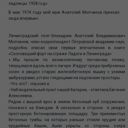
ладожцы. 1958 год».
В мае 1974 году мой муж Анатолий Молчанов приехал
сюда впервые».
Ленинградский поэт-блокадник Анатолий Владимирович
Молчанов, член-корреспондент Петровской академии наук,
подробно описал свои первые впечатления в книге
«Сосновецкий форт на страже Ладоги и Ленинграда».
«...Мы прошли по великолепному песчаному пляжу,
тянущемуся вдоль всего лагеря. И вдруг среди прибрежных
сосен я увидел старую железобетонную вышку с узкими
амбразурами, устало глядящими на ладожские просторы.
- Что это? - спросил я.
- Наблюдательный пункт нашей батареи, - ответила Евгения
Алексеевна...
Рядом с вышкой врос в землю бетонный куб сооружения,
похожего на блиндаж. А несколько в стороне я увидел
просторную бетонированную площадку. Три приземистых
бетонных тумбы, на которых раньше стояли орудия или
орудийные башни, были укрыты со стороны озера