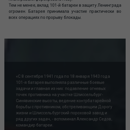
Тем не менее, вклад 101-й батареи в защиту Ленинграда
огромен. Батарея принимала участие практически во
всех операциях по прорыву блокады.
«С 8 сентября 1941 года по 18 января 1943 года
101-я батарея выполняла различные боевые
задачи и главная из них: подавление огневых
точек противника на участке Шлиссельбург-
Синявинские высоты, ведение контрбатарейной
борьбы с противником, обстреливающим Дорогу
жизни и Шлиссельбургский пороховой завод и
ряд других задач, - вспоминал Александр Седов,
командир батареи.