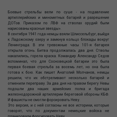
Боевые стрельбы вели по суше - на подавление
артиллерийских и минометных батарей и разрешение
ДОТов. Приказом по ЛВФ на стволах орудий были
нарисованы красные звезды».
8 сентября 1941 года немцы взяли Шлиссельбург, выйдя
к Ладожскому озеру и замкнув кольцо блокады вокруг
Ленинграда. В эти тревожные часы 101-я батарея
открыла огонь. Битва продолжалась два дня. Стволы
накалились, горела краска. Командир Александр Седов
вспоминал, что для Сосновецкой батареи это была
первая боевая стрельба за восемь лет, но она была
готова к бою. Как пишет Анатолий Молчанов, немцы
решили, что их обстреливают несколько батарей и
отменили переправу. За два дня на правом берегу Невы
подошли два наших армейских полка и бригада
железнодорожной артиллерии береговой обороны КБФ.
И фашисты не смогли форсировать Неву.
Это версия, и с ней согласны не все историки, которые
говорят, что по документам немецкие войска не
планировали форсировать Неву.