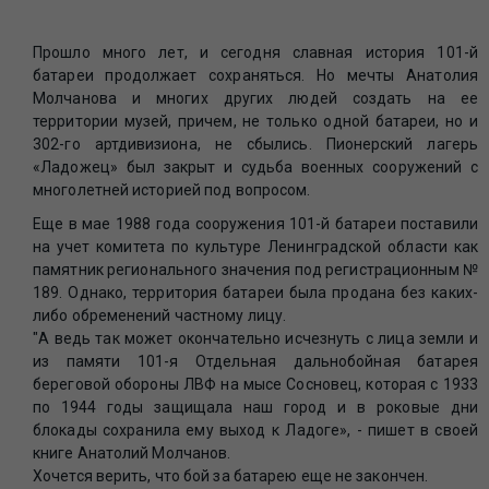
Прошло много лет, и сегодня славная история 101-й
батареи продолжает сохраняться. Но мечты Анатолия
Молчанова и многих других людей создать на ее
территории музей, причем, не только одной батареи, но и
302-го артдивизиона, не сбылись. Пионерский лагерь
«Ладожец» был закрыт и судьба военных сооружений с
многолетней историей под вопросом.
Еще в мае 1988 года сооружения 101-й батареи поставили
на учет комитета по культуре Ленинградской области как
памятник регионального значения под регистрационным №
189. Однако, территория батареи была продана без каких-
либо обременений частному лицу.
"А ведь так может окончательно исчезнуть с лица земли и
из памяти 101-я Отдельная дальнобойная батарея
береговой обороны ЛВФ на мысе Сосновец, которая с 1933
по 1944 годы защищала наш город и в роковые дни
блокады сохранила ему выход к Ладоге», - пишет в своей
книге Анатолий Молчанов.
Хочется верить, что бой за батарею еще не закончен.