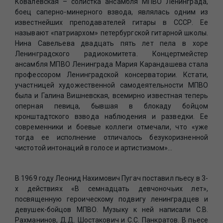
Ковалевская – солистка ансамбля МПВО Ленинграда,
боец саперно-минерного взвода, являлась одним из
известнейших преподавателей гитары в СССР. Ее
называют «патриархом» петербургской гитарной школы.
Нина Савельева двадцать пять лет пела в хоре
Ленинградского радиокомитета. Концертмейстер
ансамбля МПВО Ленинграда Мария Карандашева стала
профессором Ленинградской консерватории. Кстати,
участницей художественной самодеятельности МПВО
была и Галина Вишневская, всемирно известная теперь
оперная певица, бывшая в блокаду бойцом
кронштадтского взвода наблюдения и разведки. Ее
современники и боевые коллеги отмечали, что «уже
тогда ее исполнение отличалось безукоризненной
чистотой интонаций в голосе и артистизмом»…
В 1969 году Леонид Нахимович Пугач поставил пьесу в 3-
х действиях «В семнадцать девчоночьих лет»,
посвященную героическому подвигу ленинградцев и
девушек-бойцов МПВО. Музыку к ней написали С.В.
Рахманинов, Д.Д. Шостакович и С.С. Панкратов. В пьесе