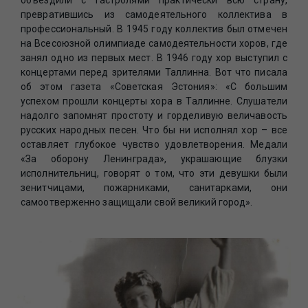
объездили с гастролями практически всю страну,
превратившись из самодеятельного коллектива в
профессиональный. В 1945 году коллектив был отмечен
на Всесоюзной олимпиаде самодеятельности хоров, где
занял одно из первых мест. В 1946 году хор выступил с
концертами перед зрителями Таллинна. Вот что писала
об этом газета «Советская Эстония»: «С большим
успехом прошли концерты хора в Таллинне. Слушатели
надолго запомнят простоту и горделивую величавость
русских народных песен. Что бы ни исполнял хор – все
оставляет глубокое чувство удовлетворения. Медали
«За оборону Ленинграда», украшающие блузки
исполнительниц, говорят о том, что эти девушки были
зенитчицами, пожарниками, санитарками, они
самоотверженно защищали свой великий город».