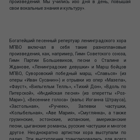
произведений. Мы учились изо дня в день, повышая
свои вокальные знания и культуру».
Богатейший песенный репертуар ленинградского хора
МПВО включал в себя такие разноплановые
произведения, как, например, Гимн Советского союза,
Гимн Партии Большевиков, песни о Сталине и
Жданове, «Ленинградские девушки» и Марш бойцов
МПВО, Суворовский победный марш, «Славься» (из
оперы «Иван Сусанин») и отрывки из опер «Мазепа»,
«Фауст», «Вильгельм Телль», «Тихий Дон», «Вдоль по
Питерской», «Индийская песня» (из оперетты «Роз-
Мари»), «Весенние голоса» (вальс Иоганна Штрауса),
«Застольная», «Ручеек», Запевки частушки,
«Колыбельная», «Аве Мария», «Смуглянка», а также
грузинские, эстонские, испанские, американские
песни, цыганские романсы, русские частушки и многое
другое. Неоднократно артистки хора выступали по
радио. Эти выступления транслировались для всего