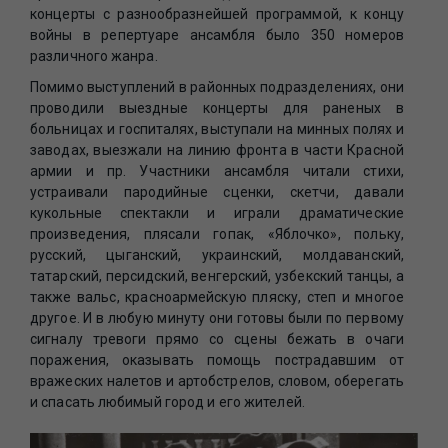
концерты с разнообразнейшей программой, к концу
войны в репертуаре ансамбля было 350 номеров
различного жанра.
Помимо выступлений в районных подразделениях, они
проводили выездные концерты для раненых в
больницах и госпиталях, выступали на минных полях и
заводах, выезжали на линию фронта в части Красной
армии и пр. Участники ансамбля читали стихи,
устраивали пародийные сценки, скетчи, давали
кукольные спектакли и играли драматические
произведения, плясали гопак, «Яблочко», польку,
русский, цыганский, украинский, молдаванский,
татарский, персидский, венгерский, узбекский танцы, а
также вальс, красноармейскую пляску, степ и многое
другое. И в любую минуту они готовы были по первому
сигналу тревоги прямо со сцены бежать в очаги
поражения, оказывать помощь пострадавшим от
вражеских налетов и артобстрелов, словом, оберегать
и спасать любимый город и его жителей.