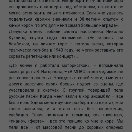
батальонах и госпиталях. Неоднократно участники хора
возвращались с концерта под обстрелом, но ничто не
могло остановить юных энтузиастов. Если мне удалось
поделиться своими знаниями и 38-летним опытом с
юным хором, то это для меня самая большая награда».
Девушки очень любили своего наставника Николая
Куклина, спустя годы вспоминая: «Ни морозы, ни
бомбежки, ни личное горе – потеря жены, которая
трагически погибла в 1943 году, не могли заставить его
сорвать репетицию или концерт»…
«До войны я работала мотористкой», – вспоминала
комсорг роты В. Нагорнова, – «В МПВО стала медиком, не
раз спасала раненых. Находясь в своей части, в минуты
досуга веселила своих боевых подруг со сцены, где
участвовала в скетчах. С группой товарищей пела
русские песни. Когда меня взяли в хор ансамбля – все
было ново. Здесь меня научили разбираться в нотах, мой
голос развился, и я стала петь без напряжения,
свободно. Такие понятия и термины, как «нюансы»,
«пиано», «форте» – все это пришло ко мне в хоре. Мы
пели все – от массовой песни до хоровых оперных