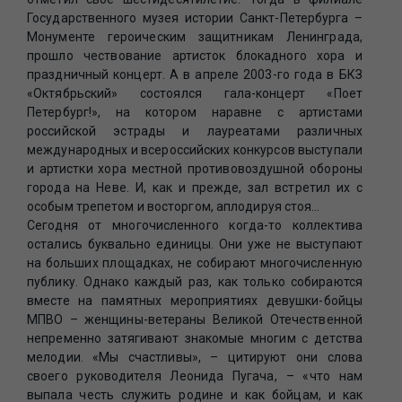
Государственного музея истории Санкт-Петербурга –
Монументе героическим защитникам Ленинграда,
прошло чествование артисток блокадного хора и
праздничный концерт. А в апреле 2003-го года в БКЗ
«Октябрьский» состоялся гала-концерт «Поет
Петербург!», на котором наравне с артистами
российской эстрады и лауреатами различных
международных и всероссийских конкурсов выступали
и артистки хора местной противовоздушной обороны
города на Неве. И, как и прежде, зал встретил их с
особым трепетом и восторгом, аплодируя стоя…
Сегодня от многочисленного когда-то коллектива
остались буквально единицы. Они уже не выступают
на больших площадках, не собирают многочисленную
публику. Однако каждый раз, как только собираются
вместе на памятных мероприятиях девушки-бойцы
МПВО – женщины-ветераны Великой Отечественной
непременно затягивают знакомые многим с детства
мелодии. «Мы счастливы», – цитируют они слова
своего руководителя Леонида Пугача, – «что нам
выпала честь служить родине и как бойцам, и как