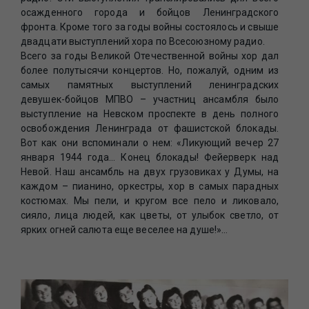
осажденного города и бойцов Ленинградского
фронта. Кроме того за годы войны состоялось и свыше
двадцати выступлений хора по Всесоюзному радио.
Всего за годы Великой Отечественной войны хор дал
более полутысячи концертов. Но, пожалуй, одним из
самых памятных выступлений ленинградских
девушек-бойцов МПВО – участниц ансамбля было
выступление на Невском проспекте в день полного
освобождения Ленинграда от фашистской блокады.
Вот как они вспоминали о нем: «Ликующий вечер 27
января 1944 года… Конец блокады! Фейерверк над
Невой. Наш ансамбль на двух грузовиках у Думы, на
каждом – пианино, оркестры, хор в самых парадных
костюмах. Мы пели, и кругом все пело и ликовало,
сияло, лица людей, как цветы, от улыбок светло, от
ярких огней салюта еще веселее на душе!»…