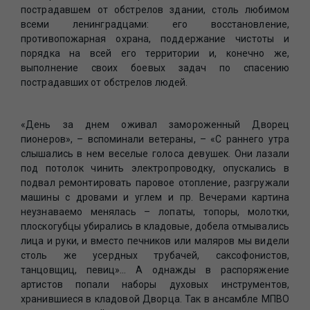
пострадавшем от обстрелов здании, столь любимом
всеми ленинградцами: его восстановление,
противопожарная охрана, поддержание чистоты и
порядка на всей его территории и, конечно же,
выполнение своих боевых задач по спасению
пострадавших от обстрелов людей.
«День за днем оживал замороженный Дворец
пионеров», – вспоминали ветераны, – «С раннего утра
слышались в нем веселые голоса девушек. Они лазали
под потолок чинить электропроводку, опускались в
подвал ремонтировать паровое отопление, разгружали
машины с дровами и углем и пр. Вечерами картина
неузнаваемо менялась – лопаты, топоры, молотки,
плоскогубцы убирались в кладовые, добела отмывались
лица и руки, и вместо печников или маляров мы видели
столь же усердных трубачей, саксофонистов,
танцовщиц, певиц»… А однажды в распоряжение
артистов попали наборы духовых инструментов,
хранившиеся в кладовой Дворца. Так в ансамбле МПВО