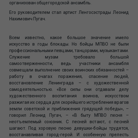
организован общегородской ансамбль.
Его руководителем стал артист Ленгосэстрады Леонид
Нахимович Пугач.
Всем известно, какое большое значение имело
искусство в годы блокады. Но бойцы МПВО не были
профессиональными певцами, танцорами, музыкантами.
Служение музам требовало большой
самоотверженности, ведь участники ансамбля
совмещали выполнение своих воинских обязанностей –
работу в очагах поражения, спасение людей,
восстановление Ленинграда – с художественной
самодеятельностью. «Все силы они отдавали делу
художественного воспитания воинов, искусством
разжигая их сердца для скорейшего истребления врагов
земли советской и приближения грядущей победы», –
говорил Леонид Пугач, – «В быту МПВО песня –
неотъемлемый союзник. С песней встают, с песней
шагают. Под хоровую песню девушки-бойцы трудятся,
восстанавливая город-герой. И особенную прелесть