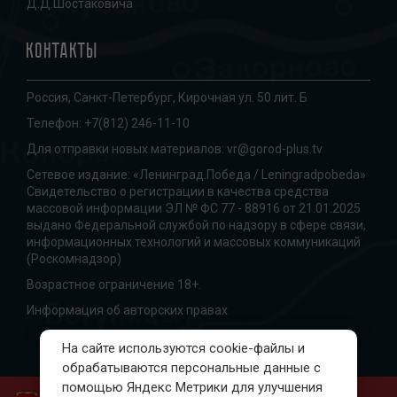
Д.Д.Шостаковича
Контакты
Россия, Санкт-Петербург, Кирочная ул. 50 лит. Б
Телефон:
+7(812) 246-11-10
Для отправки новых материалов:
vr@gorod-plus.tv
Сетевое издание: «Ленинград.Победа / Leningradpobeda»
Свидетельство о регистрации в качества средства
массовой информации ЭЛ № ФС 77 - 88916 от 21.01.2025
выдано Федеральной службой по надзору в сфере связи,
информационных технологий и массовых коммуникаций
(Роскомнадзор)
Возрастное ограничение 18+.
Информация об авторских правах
На сайте используются cookie-файлы и
обрабатываются персональные данные с
помощью Яндекс Метрики для улучшения