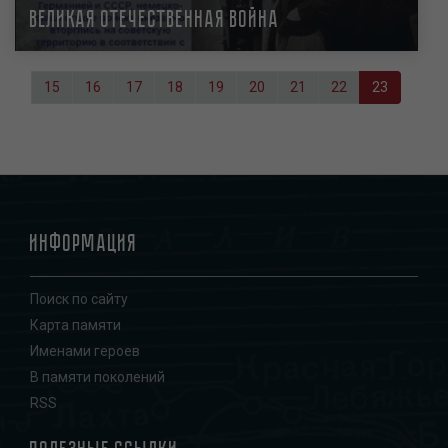
Великая Отечественная Война
Нумерация
страниц
Page
15
Page
16
Page
17
Page
18
Page
19
Page
20
Page
21
Page
22
Текущая
23
страница
Информация
Поиск по сайту
Карта памяти
Именами героев
В памяти поколений
RSS