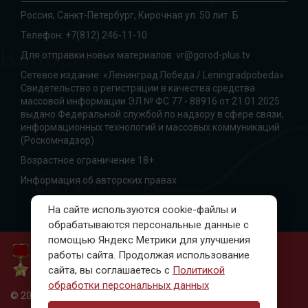
Россия, Санкт-Петербург, Кирочная ул. 50 лит. Б
Телефон:
+7(812) 246-11-10
Для отправки новых материалов:
vr@gorod-plus.tv
Сетевое издание: «Ленинград.Победа / Leningradpobeda»
Свидетельство о регистрации в качества средства
массовой информации ЭЛ № ФС 77 - 88916 от 21.01.2025
выдано Федеральной службой по надзору в сфере связи,
информационных технологий и массовых коммуникаций
(Роскомнадзор)
Возрастное ограничение 18+.
Информация об авторских правах
На сайте используются cookie-файлы и
обрабатываются персональные данные с
помощью Яндекс Метрики для улучшения
работы сайта. Продолжая использование
сайта, вы соглашаетесь с
Политикой
обработки персональных данных
© 2010-2023, Ленинград. Победа