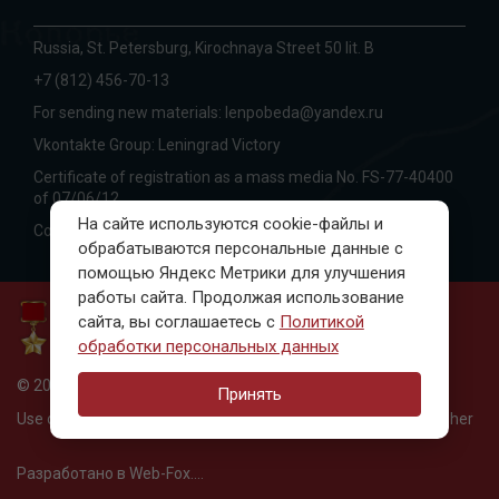
Russia, St. Petersburg, Kirochnaya Street 50 lit. B
+7 (812) 456-70-13
For sending new materials:
lenpobeda@yandex.ru
Vkontakte Group:
Leningrad Victory
Certificate of registration as a mass media No. FS-77-40400
of 07/06/12
На сайте используются cookie-файлы и
Copyright information
обрабатываются персональные данные с
помощью Яндекс Метрики для улучшения
работы сайта. Продолжая использование
сайта, вы соглашаетесь с
Политикой
обработки персональных данных
© 2010-2018, Leningrad. Victory
Принять
Use of materials only with the written permission of the publisher
Разработано в Web-Fox....