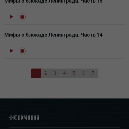
Мифы о блокаде Ленинграда. Часть 15
Мифы о блокаде Ленинграда. Часть 14
Pagination
Current
1
Page
2
Page
3
Page
4
Page
5
Page
6
Page
7
page
Информация