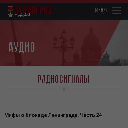
Skip
to
Toggl
main
naviga
content
Аудио
Радиосигналы
Мифы о блокаде Ленинграда. Часть 24