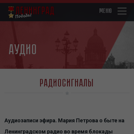
Перейти
к
Toggl
основному
naviga
содержанию
Аудио
Радиосигналы
Аудиозаписи эфира. Мария Петрова о быте на
Ленинградском радио во время блокады