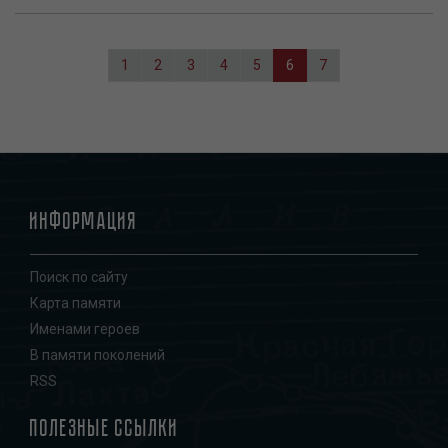
Нумерация
страниц
Page
1
Page
2
Page
3
Page
4
Page
5
Текущая
6
Page
7
страница
Информация
Поиск по сайту
Карта памяти
Именами героев
В памяти поколений
RSS
Полезные ссылки