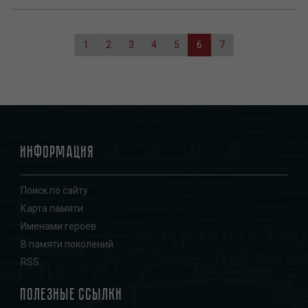
Нумерация
страниц
Page
1
Page
2
Page
3
Page
4
Page
5
Текущая
6
Page
7
страница
Информация
Поиск по сайту
Карта памяти
Именами героев
В памяти поколений
RSS
Полезные ссылки