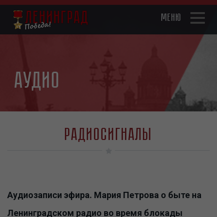
Перейти
к
Toggl
основному
naviga
содержанию
Аудио
Радиосигналы
Аудиозаписи эфира. Мария Петрова о быте на
Ленинградском радио во время блокады